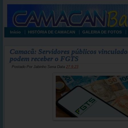
Início
HISTÓRIA DE CAMACAN
GALERIA DE FOTOS
Camacã: Servidores públicos vinculado
podem receber o FGTS
Postado Por
Jabinho Sena
Data
27.9.23