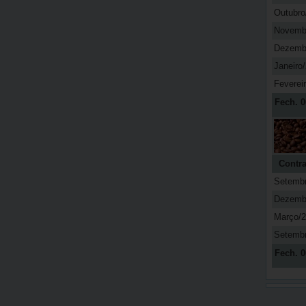
Outubro
Novemb
Dezemb
Janeiro
Feverei
Fech. 0
Contra
Setemb
Dezemb
Março/
Setemb
Fech. 0