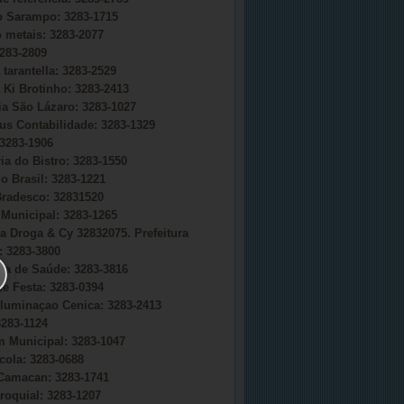
do Sarampo: 3283-1715
o metais: 3283-2077
283-2809
 tarantella: 3283-2529
 Ki Brotinho: 3283-2413
ia São Lázaro: 3283-1027
s Contabilidade: 3283-1329
3283-1906
ia do Bistro: 3283-1550
o Brasil: 3283-1221
radesco: 32831520
Municipal: 3283-1265
a Droga & Cy 32832075. Prefeitura
 3283-3800
ria de Saúde: 3283-3816
e Festa: 3283-0394
uminaçao Cenica: 3283-2413
283-1124
 Municipal: 3283-1047
cola: 3283-0688
Camacan: 3283-1741
roquial: 3283-1207