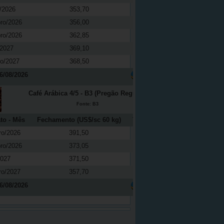
/2026
353,70
0,01
ro/2026
356,00
0,14
ro/2026
362,85
0,61
/2027
369,10
0,27
ro/2027
368,50
-0,16
6/08/2026
Café Arábica 4/5 - B3 (Pregão Regular)
Fonte: B3
to - Mês
Fechamento (US$/sc 60 kg)
Variação (%)
ro/2026
391,50
-0,81
ro/2026
373,05
-0,40
2027
371,50
0,41
ro/2027
357,70
-0,65
6/08/2026