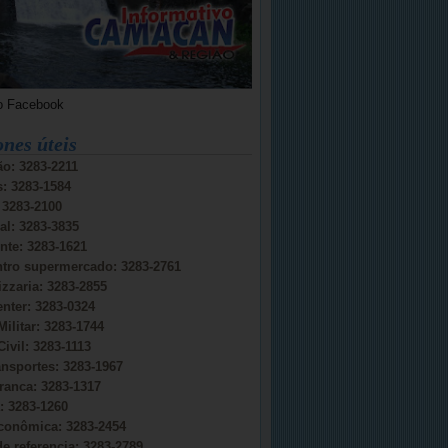
o Facebook
ones úteis
o: 3283-2211
s: 3283-1584
: 3283-2100
al: 3283-3835
nte: 3283-1621
ntro supermercado: 3283-2761
izzaria: 3283-2855
nter: 3283-0324
Militar: 3283-1744
Civil: 3283-1113
ansportes: 3283-1967
ranca: 3283-1317
 3283-1260
conômica: 3283-2454
e referencia: 3283-2789