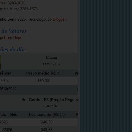
ças: 3283-1629
festa Viva: 3283-1573
inho Sena 2025. Tecnologia do
Blogger
.
 de Valores
je
Euro Hoje
ões do dia
Cacau
Fonte: CNPC
rência
Preço médio R$/@
Variação (%)
édio
860,00
-12,16
0/12/2024
Boi Gordo - B3 (Pregão Regular)
Fonte: B3
rato - Mês
Fechamento (R$/@)
Variação (%)
2026
348,30
0,11
ro/2026
348,65
0,09