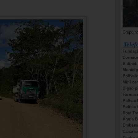
Grupo n
Telef
Fundaçã
Correio
Elitinet
Municip
Polivale
Mini ce
Digao p
Farmace
Polícia 
Polícia 
Rota Tr
Águia B
Embasa:
Caixa E
Centro d