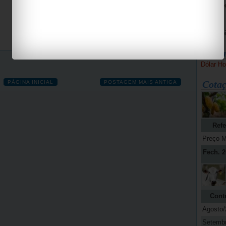
Bike Pe
Espaço 
Jab
Bolsa
Dólar Ho
Cotaç
PÁGINA INICIAL
POSTAGEM MAIS ANTIGA
Refe
Preço M
Fech. 2
Cont
Agosto/
Setemb