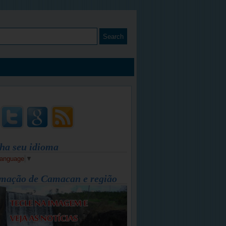
ha seu idioma
Language
▼
mação de Camacan e região