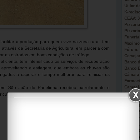
Utilar 
K-redis
CEAV: 3
Pizzaria
Pizzaria
Funerár
facilitar a produção para quem vive na zona rural, tem
Maximou
 através da Secretaria de Agricultura, em parceria com
Fórum: 
xar as estradas em boas condições de tráfego.
Cervejar
eficiente, tem intensificado os serviços de recuperação
Banco d
, aproveitando a estiagem, que embora as chuvas são
Banco B
Câmara 
igados a esperar o tempo melhorar para reiniciar os
Farmaci
Camacã:
 em São João do Panelinha recebeu patrolamento e
Secretá
ricultores daquela região.
Sonho d
AmmC Il
CAPS: 3
Garagem
Auto Es
Viação 
Casa Pa