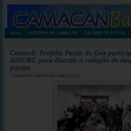
Início
HISTÓRIA DE CAMACAN
GALERIA DE FOTOS
Camacã: Prefeito Paulo do Gás partici
AMURC para discutir a redução de desp
pautas
Postado Por
Jabinho Sena
Data
25.8.23