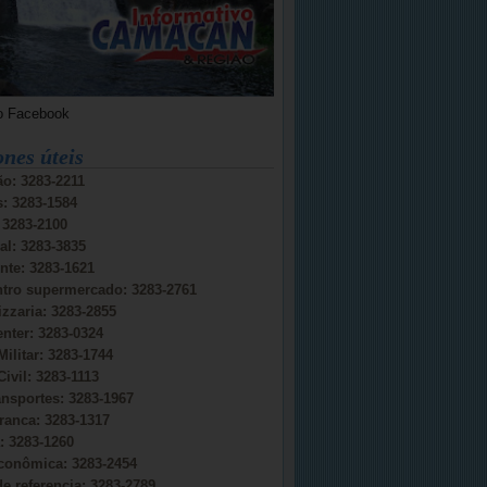
o Facebook
ones úteis
o: 3283-2211
s: 3283-1584
: 3283-2100
al: 3283-3835
nte: 3283-1621
ntro supermercado: 3283-2761
izzaria: 3283-2855
nter: 3283-0324
Militar: 3283-1744
Civil: 3283-1113
ansportes: 3283-1967
ranca: 3283-1317
 3283-1260
conômica: 3283-2454
e referencia: 3283-2789