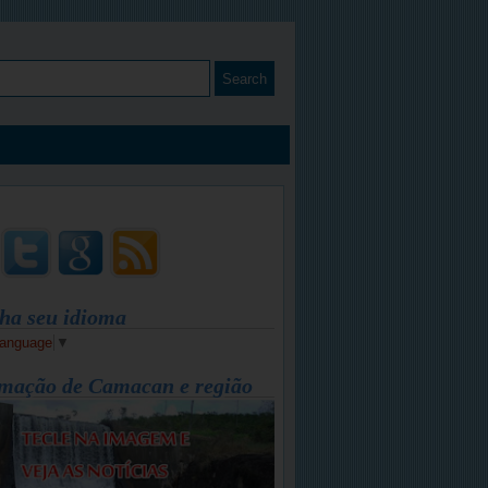
ha seu idioma
Language
▼
mação de Camacan e região