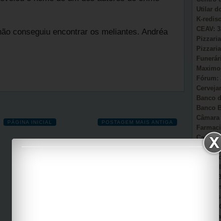
Utilar 
K-redis
CEAV: 3
 não conseguiu encontrar os meliantes. Andréa
Pizzaria
Pizzaria
Funerár
Maximou
Fórum: 
Cervejar
Banco d
Banco B
Câmara 
PÁGINA INICIAL
POSTAGEM MAIS ANTIGA
Farmaci
Camacã:
Secretá
Sonho d
AmmC Il
CAPS: 3
Garagem
Auto Es
Viação 
Casa Pa