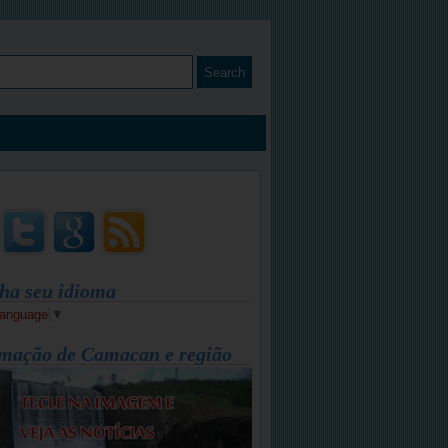
ha seu idioma
Language
▼
mação de Camacan e região