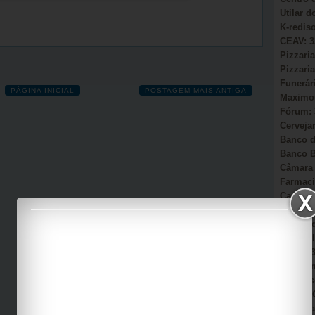
Utilar 
K-redis
CEAV: 3
Pizzaria
Pizzaria
Funerár
PÁGINA INICIAL
POSTAGEM MAIS ANTIGA
Maximou
Fórum: 
Cervejar
Banco d
Banco B
Câmara 
Farmaci
Camacã:
Secretá
Sonho d
AmmC Il
CAPS: 3
Garagem
Auto Es
Viação 
Casa Pa