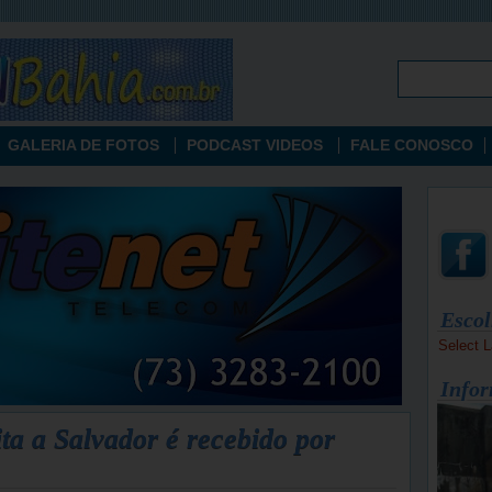
GALERIA DE FOTOS
PODCAST VIDEOS
FALE CONOSCO
Escol
Select 
Infor
ita a Salvador é recebido por