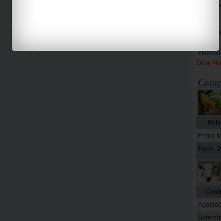
Bike Pe
Espaço 
Jab
Bolsa
Dólar Ho
Cotaç
Refe
Preço M
Fech. 2
Cont
Agosto/
Setemb