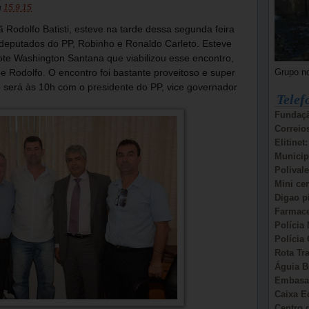
a
15.9.15
 Rodolfo Batisti, esteve na tarde dessa segunda feira
 deputados do PP, Robinho e Ronaldo Carleto. Esteve
te Washington Santana que viabilizou esse encontro,
Grupo n
 Rodolfo. O encontro foi bastante proveitoso e super
 será às 10h com o presidente do PP, vice governador
Telef
Fundaçã
Correio
Elitinet
Municip
Polivale
Mini ce
Digao p
Farmace
Polícia 
Polícia 
Rota Tr
Águia B
Embasa:
Caixa E
Centro d