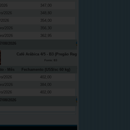
2026
347,00
-0,37
ro/2026
348,80
0,04
/2026
354,00
0,08
ro/2026
356,30
0,08
ro/2026
362,95
0,03
7/08/2026
Café Arábica 4/5 - B3 (Pregão Regular)
Fonte: B3
to - Mês
Fechamento (US$/sc 60 kg)
Variação (%)
ro/2026
402,00
2,68
ro/2026
384,00
2,94
ro/2026
402,00
2,68
7/08/2026