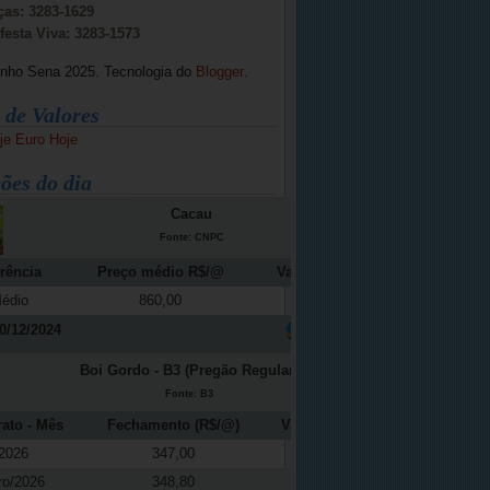
ças: 3283-1629
festa Viva: 3283-1573
inho Sena 2025. Tecnologia do
Blogger
.
 de Valores
je
Euro Hoje
ões do dia
Cacau
Fonte: CNPC
rência
Preço médio R$/@
Variação (%)
édio
860,00
-12,16
0/12/2024
Boi Gordo - B3 (Pregão Regular)
Fonte: B3
rato - Mês
Fechamento (R$/@)
Variação (%)
2026
347,00
-0,37
ro/2026
348,80
0,04