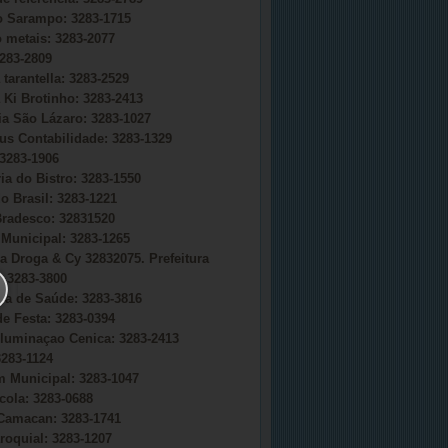
do Sarampo: 3283-1715
o metais: 3283-2077
283-2809
 tarantella: 3283-2529
 Ki Brotinho: 3283-2413
ia São Lázaro: 3283-1027
s Contabilidade: 3283-1329
3283-1906
ia do Bistro: 3283-1550
o Brasil: 3283-1221
radesco: 32831520
Municipal: 3283-1265
a Droga & Cy 32832075. Prefeitura
 3283-3800
ria de Saúde: 3283-3816
e Festa: 3283-0394
uminaçao Cenica: 3283-2413
283-1124
 Municipal: 3283-1047
cola: 3283-0688
Camacan: 3283-1741
roquial: 3283-1207