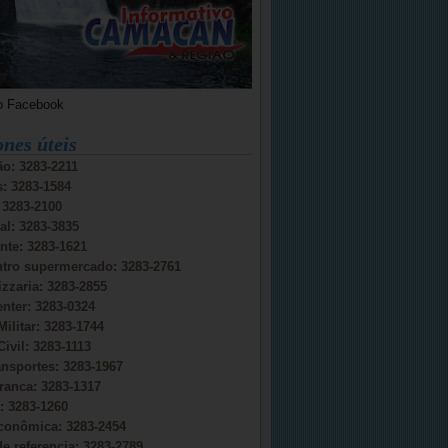
o Facebook
ones úteis
o: 3283-2211
s: 3283-1584
: 3283-2100
al: 3283-3835
nte: 3283-1621
ntro supermercado: 3283-2761
izzaria: 3283-2855
nter: 3283-0324
Militar: 3283-1744
Civil: 3283-1113
ansportes: 3283-1967
ranca: 3283-1317
 3283-1260
conômica: 3283-2454
e referencia: 3283-2789