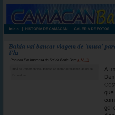
Início
HISTÓRIA DE CAMACAN
GALERIA DE FOTOS
Bahia vai bancar viagem de 'musa' par
Flu
Postado Por
Imprensa do Sul da Bahia
Data
4.12.13
A ir
Irmã de Demerson ficou famosa ao liberar geral depois de gol do
Facabook
Esquadrão
Deme
Cost
que
com
gol 