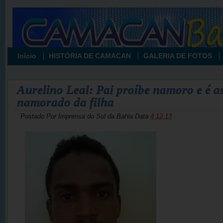
Início
HISTÓRIA DE CAMACAN
GALERIA DE FOTOS
Aurelino Leal: Pai proíbe namoro e é a
namorado da filha
Postado Por
Imprensa do Sul da Bahia
Data
4.12.13