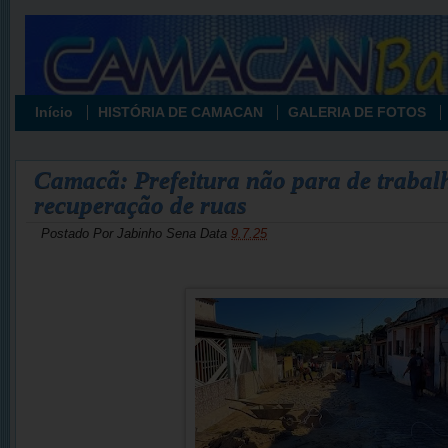
Início
HISTÓRIA DE CAMACAN
GALERIA DE FOTOS
Camacã: Prefeitura não para de trabal
recuperação de ruas
Postado Por
Jabinho Sena
Data
9.7.25