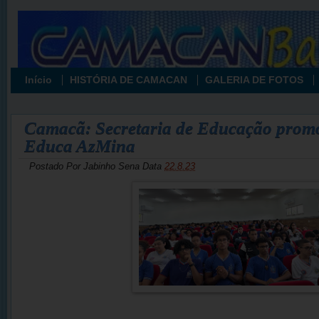
Início
HISTÓRIA DE CAMACAN
GALERIA DE FOTOS
Camacã: Secretaria de Educação promo
Educa AzMina
Postado Por
Jabinho Sena
Data
22.8.23