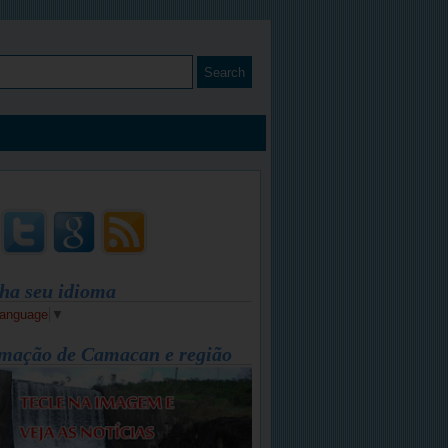
ha seu idioma
Language
▼
mação de Camacan e região