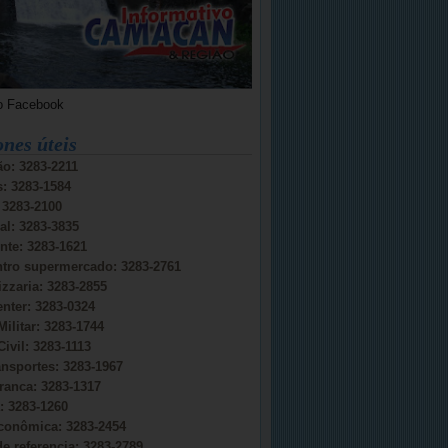
o Facebook
ones úteis
o: 3283-2211
s: 3283-1584
: 3283-2100
al: 3283-3835
nte: 3283-1621
ntro supermercado: 3283-2761
izzaria: 3283-2855
nter: 3283-0324
Militar: 3283-1744
Civil: 3283-1113
ansportes: 3283-1967
ranca: 3283-1317
 3283-1260
conômica: 3283-2454
e referencia: 3283-2789