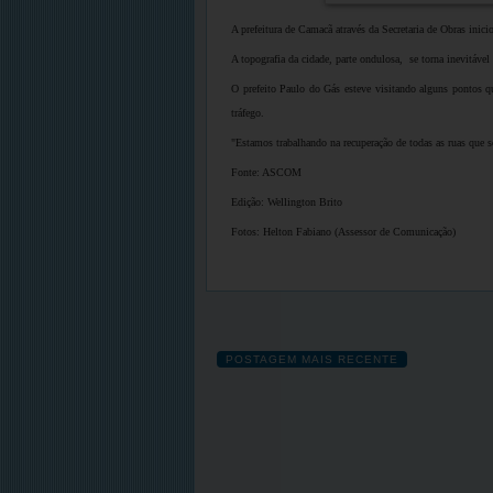
A prefeitura de Camacã através da Secretaria de Obras inic
A topografia da cidade, parte ondulosa, se torna inevitável
O prefeito Paulo do Gás esteve visitando alguns pontos 
tráfego.
"Estamos trabalhando na recuperação de todas as ruas que s
Fonte: ASCOM
Edição: Wellington Brito
Fotos: Helton Fabiano (Assessor de Comunicação)
POSTAGEM MAIS RECENTE