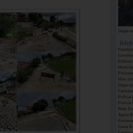
Grupo n
Telef
Fundaçã
Correio
Elitinet
Municip
Polivale
Mini ce
Digao p
Farmace
Polícia 
Polícia 
Rota Tr
Águia B
Embasa:
Caixa E
Centro d