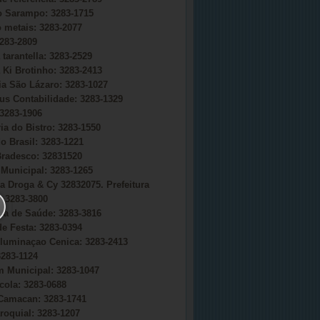
do Sarampo: 3283-1715
o metais: 3283-2077
283-2809
 tarantella: 3283-2529
 Ki Brotinho: 3283-2413
ia São Lázaro: 3283-1027
s Contabilidade: 3283-1329
3283-1906
ia do Bistro: 3283-1550
o Brasil: 3283-1221
radesco: 32831520
Municipal: 3283-1265
a Droga & Cy 32832075. Prefeitura
 3283-3800
ria de Saúde: 3283-3816
e Festa: 3283-0394
uminaçao Cenica: 3283-2413
283-1124
 Municipal: 3283-1047
cola: 3283-0688
Camacan: 3283-1741
roquial: 3283-1207