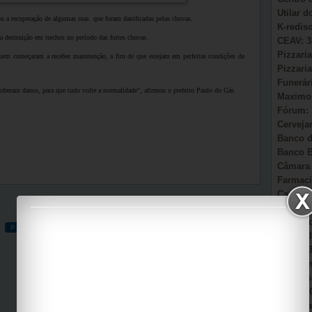
Utilar 
iou a recuperação de algumas ruas que foram danificadas pelas chuvas.
K-redis
 a destruição em trechos no período das fortes chuvas.
CEAV: 3
Pizzaria
quem começaram a receber manutenção, a fim de que estejam em perfeitas condições de
Pizzaria
Funerár
ofreram danos, para que tudo volte a normalidade", afirmou o prefeito Paulo do Gás.
Maximou
Fórum: 
Cervejar
Banco d
Banco B
Câmara 
Farmaci
Camacã:
Secretá
Sonho d
PÁGINA INICIAL
POSTAGEM MAIS ANTIGA
AmmC Il
CAPS: 3
Garagem
Auto Es
Viação 
Casa Pa