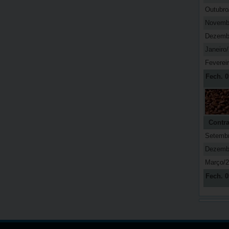
Outubro
Novemb
Dezemb
Janeiro
Feverei
Fech. 0
Contra
Setemb
Dezemb
Março/
Fech. 0