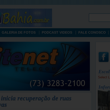
GALERIA DE FOTOS
PODCAST VIDEOS
FALE CONOSCO
Escol
Select 
Infor
inicia recuperação de ruas
vas