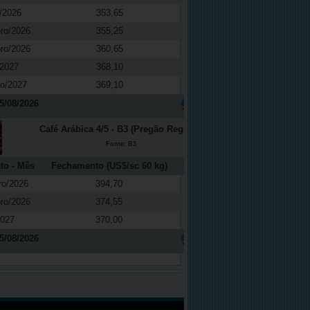
/2026
353,65
-0,37
ro/2026
355,25
-0,42
ro/2026
360,65
-0,29
/2027
368,10
-0,24
ro/2027
369,10
-0,77
5/08/2026
Café Arábica 4/5 - B3 (Pregão Regular)
Fonte: B3
to - Mês
Fechamento (US$/sc 60 kg)
Variação (%)
ro/2026
394,70
0,64
ro/2026
374,55
0,55
2027
370,00
0,14
5/08/2026