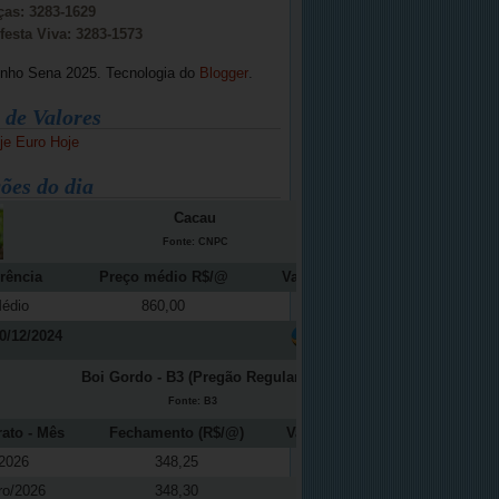
ças: 3283-1629
festa Viva: 3283-1573
inho Sena 2025. Tecnologia do
Blogger
.
 de Valores
je
Euro Hoje
ões do dia
Cacau
Fonte: CNPC
rência
Preço médio R$/@
Variação (%)
édio
860,00
-12,16
0/12/2024
Boi Gordo - B3 (Pregão Regular)
Fonte: B3
rato - Mês
Fechamento (R$/@)
Variação (%)
2026
348,25
0,48
ro/2026
348,30
0,30