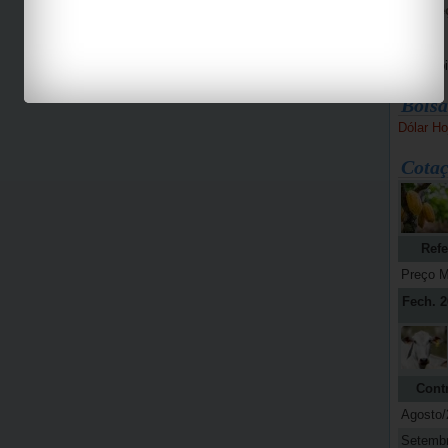
Bike Pe
Espaço 
Jab
Bolsa
Dólar Ho
Cotaç
Refe
Preço M
Fech. 2
Cont
Agosto/
Setemb