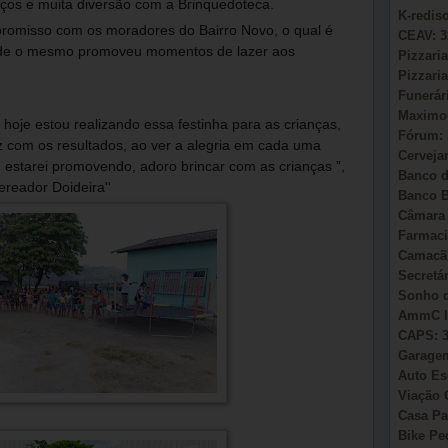
haços e muita diversão com a Brinquedoteca.
K-redis
romisso com os moradores do Bairro Novo, o qual é
CEAV: 3
ade o mesmo promoveu momentos de lazer aos
Pizzaria
Pizzaria
Funerár
Maximou
hoje estou realizando essa festinha para as crianças,
Fórum: 
eliz com os resultados, ao ver a alegria em cada uma
Cervejar
, estarei promovendo, adoro brincar com as crianças ”,
Banco d
reador Doideira''
Banco B
Câmara 
Farmaci
Camacã:
Secretá
Sonho d
AmmC Il
CAPS: 3
Garagem
Auto Es
Viação 
Casa Pa
Bike Pe