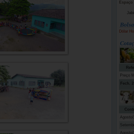
Espaço 
Jab
Bolsa
Dólar Ho
Cotaç
Refe
Preço M
Fech. 2
Cont
Agosto/
Setemb
Agosto/