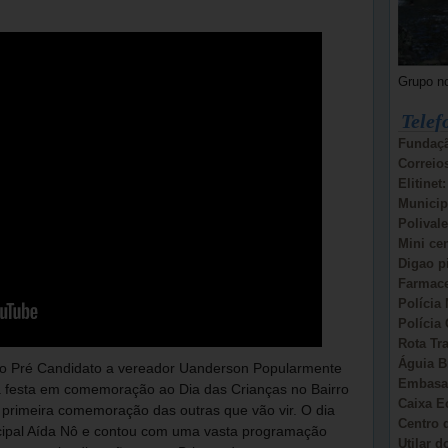
Grupo n
Telef
Fundaçã
Correio
Elitinet
Municip
Polivale
Mini ce
Digao p
Farmace
Polícia 
Polícia 
Rota Tr
Águia B
 o Pré Candidato a vereador Uanderson Popularmente
Embasa:
 a festa em comemoração ao Dia das Crianças no Bairro
Caixa E
primeira comemoração das outras que vão vir. O dia
Centro d
nicipal Aída Nô e contou com uma vasta programação
Utilar 