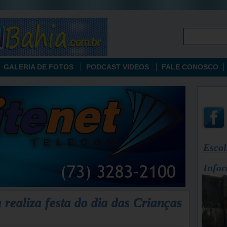
GALERIA DE FOTOS
PODCAST VIDEOS
FALE CONOSCO
Escol
Infor
realiza festa do dia das Crianças