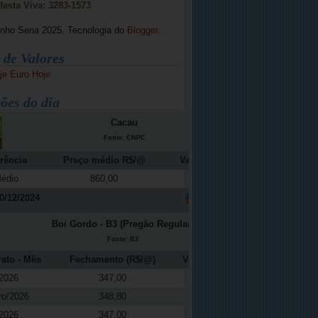
festa Viva: 3283-1573
inho Sena 2025. Tecnologia do
Blogger
.
 de Valores
je
Euro Hoje
ões do dia
Cacau
Fonte: CNPC
rência
Preço médio R$/@
Variação (%)
édio
860,00
-12,16
0/12/2024
Boi Gordo - B3 (Pregão Regular)
Fonte: B3
rato - Mês
Fechamento (R$/@)
Variação (%)
2026
347,00
-0,37
ro/2026
348,80
0,04
2026
347,00
-0,37