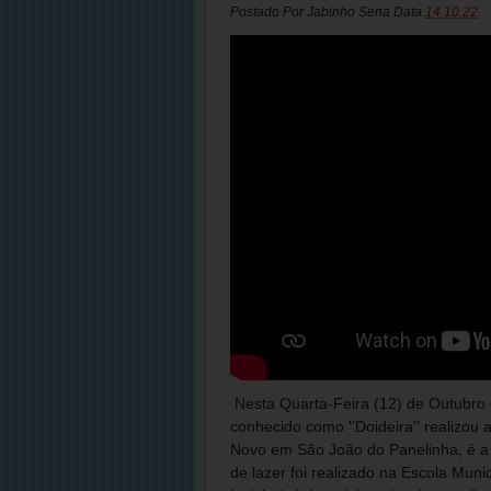
Postado Por
Jabinho Sena
Data
14.10.22
Nesta Quarta-Feira (12) de Outubro
conhecido como ''Doideira'' realizou
Novo em São João do Panelinha, é a 
de lazer foi realizado na Escola Mu