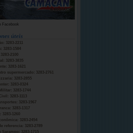
o Facebook
ones úteis
o: 3283-2211
s: 3283-1584
: 3283-2100
al: 3283-3835
nte: 3283-1621
ntro supermercado: 3283-2761
izzaria: 3283-2855
nter: 3283-0324
Militar: 3283-1744
Civil: 3283-1113
ansportes: 3283-1967
ranca: 3283-1317
 3283-1260
conômica: 3283-2454
e referencia: 3283-2789
do Sarampo: 3283-1715