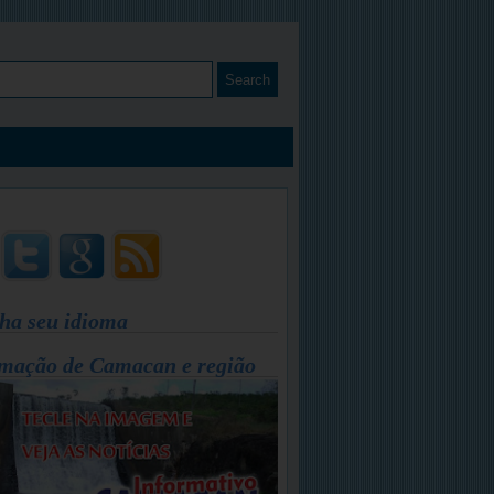
ha seu idioma
mação de Camacan e região