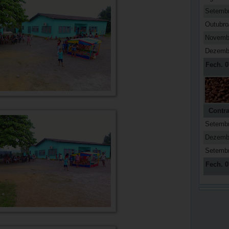
Setemb
Outubro
Novemb
Dezemb
Fech. 0
Contra
Setemb
Dezemb
Setemb
Fech. 0