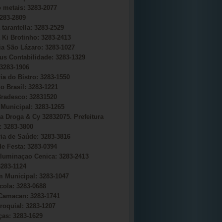
o metais: 3283-2077
283-2809
 tarantella: 3283-2529
 Ki Brotinho: 3283-2413
ia São Lázaro: 3283-1027
s Contabilidade: 3283-1329
3283-1906
ia do Bistro: 3283-1550
o Brasil: 3283-1221
radesco: 32831520
Municipal: 3283-1265
a Droga & Cy 32832075. Prefeitura
 3283-3800
ria de Saúde: 3283-3816
e Festa: 3283-0394
uminaçao Cenica: 3283-2413
283-1124
 Municipal: 3283-1047
cola: 3283-0688
Camacan: 3283-1741
roquial: 3283-1207
ças: 3283-1629