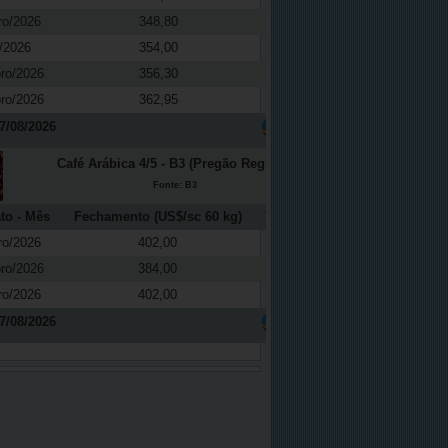
ro/2026
348,80
0,04
/2026
354,00
0,08
ro/2026
356,30
0,08
ro/2026
362,95
0,03
7/08/2026
Café Arábica 4/5 - B3 (Pregão Regular)
Fonte: B3
to - Mês
Fechamento (US$/sc 60 kg)
Variação (%)
ro/2026
402,00
2,68
ro/2026
384,00
2,94
ro/2026
402,00
2,68
7/08/2026