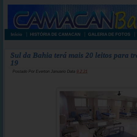
Início
HISTÓRIA DE CAMACAN
GALERIA DE FOTOS
Sul da Bahia terá mais 20 leitos para t
19
Postado Por
Everton Januario
Data
9.2.21