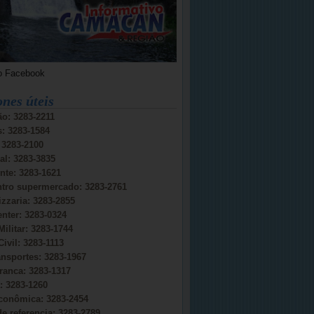
o Facebook
ones úteis
o: 3283-2211
s: 3283-1584
: 3283-2100
al: 3283-3835
nte: 3283-1621
ntro supermercado: 3283-2761
izzaria: 3283-2855
nter: 3283-0324
Militar: 3283-1744
Civil: 3283-1113
ansportes: 3283-1967
ranca: 3283-1317
 3283-1260
conômica: 3283-2454
e referencia: 3283-2789