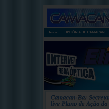
Início
HISTÓRIA DE CAMACAN
Camacan-Ba: Secretar
live Plano de Ação do