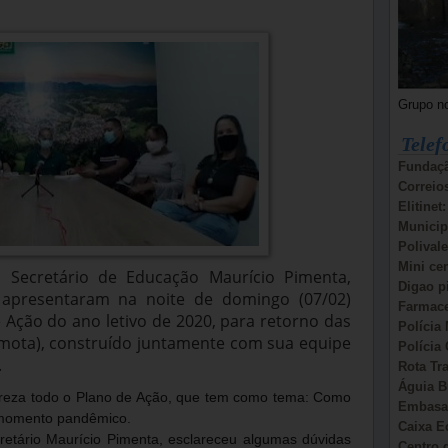
Grupo n
Telef
Fundaçã
Correio
Elitinet
Municip
Polivale
Mini ce
 Secretário de Educação Maurício Pimenta,
Digao p
apresentaram na noite de domingo (07/02)
Farmace
e Ação do ano letivo de 2020, para retorno das
Polícia 
mota), construído juntamente com sua equipe
Polícia 
.
Rota Tr
Águia B
areza todo o Plano de Ação, que tem como tema: Como
Embasa:
 momento pandêmico.
Caixa E
retário Maurício Pimenta, esclareceu algumas dúvidas
Centro d