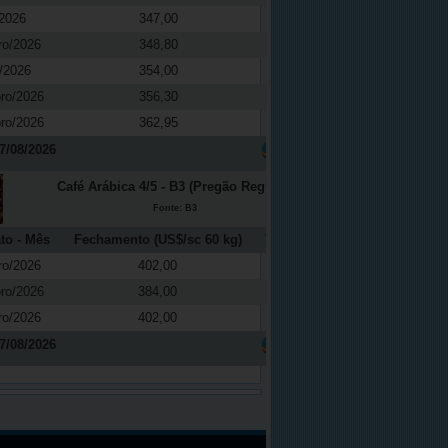
2026
347,00
-0,37
ro/2026
348,80
0,04
/2026
354,00
0,08
ro/2026
356,30
0,08
ro/2026
362,95
0,03
7/08/2026
Café Arábica 4/5 - B3 (Pregão Regular)
Fonte: B3
to - Mês
Fechamento (US$/sc 60 kg)
Variação (%)
ro/2026
402,00
2,68
ro/2026
384,00
2,94
ro/2026
402,00
2,68
7/08/2026