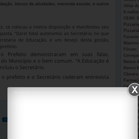
liação, blocos de atividades, merenda escolar, e outros
Utilar 
K-redis
CEAV: 3
Pizzaria
z, se colocou a inteira disposição e manifestou seu
Pizzaria
pasta. “Darei total autonomia ao Secretário, no que
Funerár
ecretaria de Educação, é um desejo desta gestão,
Maximou
prefeito.
Fórum: 
 o Prefeito demonstraram em suas falas,
Cervejar
do Município e o bem comum. “A Educação é
Banco d
cluiu o Secretário.
Banco B
Câmara 
 o prefeito e o Secretário cederam entrevista
Farmaci
Camacã:
Secretá
Sonho d
AmmC Il
CAPS: 3
Garagem
PÁGINA INICIAL
POSTAGEM MAIS ANTIGA
Auto Es
Viação 
Casa Pa