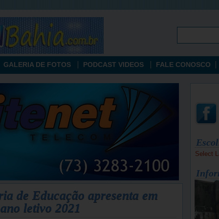
GALERIA DE FOTOS
PODCAST VIDEOS
FALE CONOSCO
Escol
Select 
Infor
ia de Educação apresenta em
 ano letivo 2021