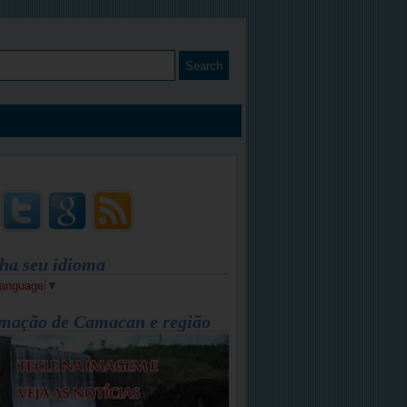
ha seu idioma
Language
▼
mação de Camacan e região