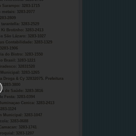
do Sarampo: 3283-1715
o metais: 3283-2077
283-2809
 tarantella: 3283-2529
 Ki Brotinho: 3283-2413
ia São Lázaro: 3283-1027
s Contabilidade: 3283-1329
3283-1906
ia do Bistro: 3283-1550
o Brasil: 3283-1221
radesco: 32831520
Municipal: 3283-1265
a Droga & Cy 32832075. Prefeitura
 3283-3800
ria de Saúde: 3283-3816
e Festa: 3283-0394
uminaçao Cenica: 3283-2413
283-1124
 Municipal: 3283-1047
cola: 3283-0688
Camacan: 3283-1741
roquial: 3283-1207