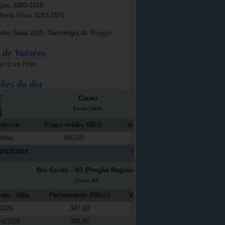
ças: 3283-1629
festa Viva: 3283-1573
inho Sena 2025. Tecnologia do
Blogger
.
 de Valores
je
Euro Hoje
ões do dia
Cacau
Fonte: CNPC
rência
Preço médio R$/@
Variação (%)
édio
860,00
-12,16
0/12/2024
Boi Gordo - B3 (Pregão Regular)
Fonte: B3
rato - Mês
Fechamento (R$/@)
Variação (%)
2026
347,00
-0,37
ro/2026
348,80
0,04