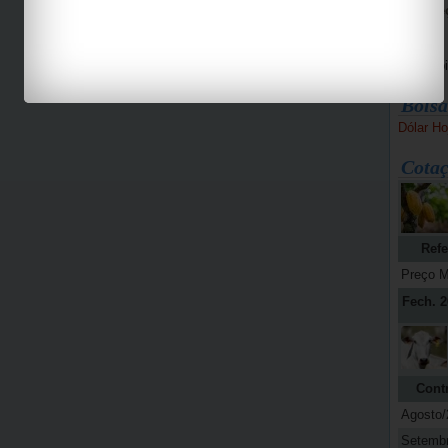
Bike Pe
Espaço 
Jab
Bolsa
Dólar Ho
Cotaç
Refe
Preço M
Fech. 2
Cont
Agosto/
Setemb