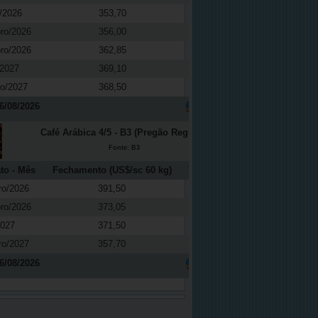
/2026
353,70
0,01
ro/2026
356,00
0,14
ro/2026
362,85
0,61
/2027
369,10
0,27
ro/2027
368,50
-0,16
6/08/2026
Café Arábica 4/5 - B3 (Pregão Regular)
Fonte: B3
to - Mês
Fechamento (US$/sc 60 kg)
Variação (%)
ro/2026
391,50
-0,81
ro/2026
373,05
-0,40
2027
371,50
0,41
ro/2027
357,70
-0,65
6/08/2026