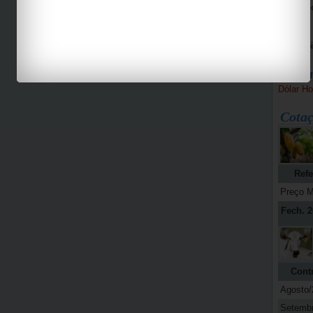
Bike Pe
Espaço 
Jab
Bolsa
Dólar Ho
Cotaç
Refe
Preço M
Fech. 2
Cont
Agosto/
Setemb