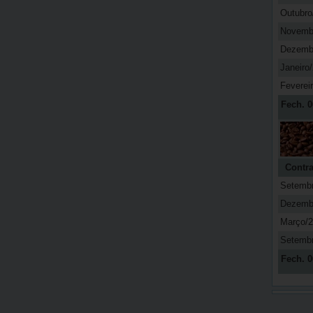
Outubro
Novemb
Dezemb
Janeiro
Feverei
Fech. 0
Contra
Setemb
Dezemb
Março/
Setemb
Fech. 0