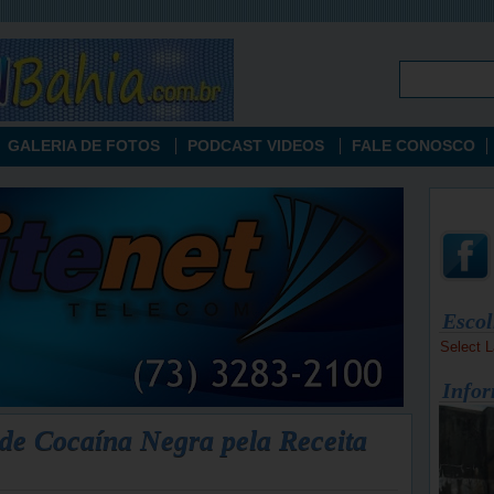
GALERIA DE FOTOS
PODCAST VIDEOS
FALE CONOSCO
Escol
Select 
Infor
 de Cocaína Negra pela Receita