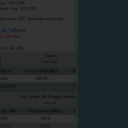
ças: 3283-1629
festa Viva: 3283-1573
inho Sena 2025. Tecnologia do
Blogger
.
 de Valores
je
Euro Hoje
ões do dia
Cacau
Fonte: CNPC
rência
Preço médio R$/@
Variação (%)
édio
860,00
-12,16
0/12/2024
Boi Gordo - B3 (Pregão Regular)
Fonte: B3
rato - Mês
Fechamento (R$/@)
Variação (%)
2026
348,30
0,11
ro/2026
348,65
0,09