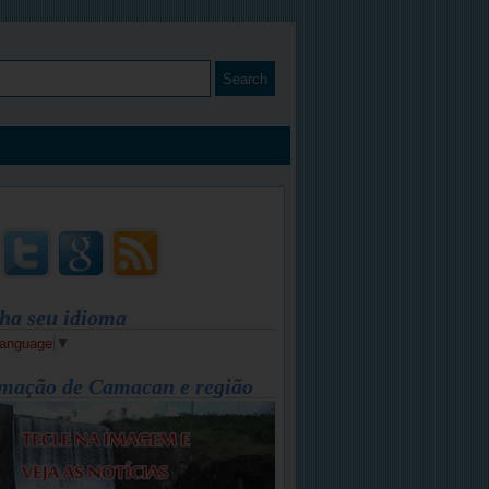
ha seu idioma
Language
▼
mação de Camacan e região