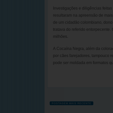
Investigações e diligências feitas
resultaram na apreensão de mais
de um cidadão colombiano, dono 
tratava do referido entorpecente
milhões.
A Cocaína Negra, além da coloraç
por cães farejadores, tampouco re
pode ser moldada em formatos qu
POSTAGEM MAIS RECENTE