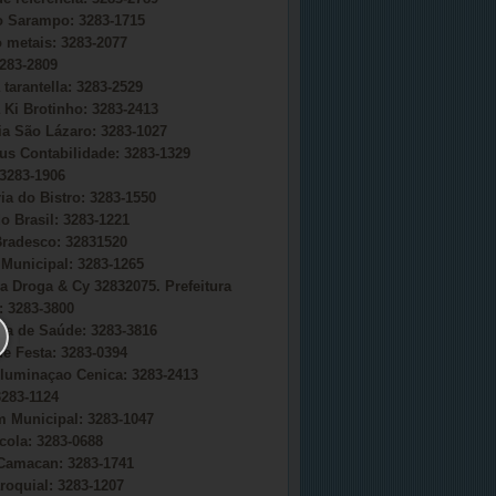
do Sarampo: 3283-1715
o metais: 3283-2077
283-2809
 tarantella: 3283-2529
 Ki Brotinho: 3283-2413
ia São Lázaro: 3283-1027
s Contabilidade: 3283-1329
3283-1906
ia do Bistro: 3283-1550
o Brasil: 3283-1221
radesco: 32831520
Municipal: 3283-1265
a Droga & Cy 32832075. Prefeitura
 3283-3800
ria de Saúde: 3283-3816
e Festa: 3283-0394
uminaçao Cenica: 3283-2413
283-1124
 Municipal: 3283-1047
cola: 3283-0688
Camacan: 3283-1741
roquial: 3283-1207