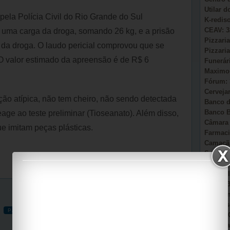
Utilar 
 pela Polícia Civil do Rio Grande do Sul
K-redis
CEAV: 3
 uma carga da droga, somando 26 kg, e a prisão
Pizzaria
da droga. O laudo pericial comprovou que se
Pizzaria
. O valor estimado da apreensão é de R$ 6
Funerár
Maximou
Fórum: 
Cervejar
ão atípica, não tem cheiro, não sendo detectada
Banco d
Banco B
age ao teste preliminar (Tioseanato). Além disso,
Câmara 
e imitam peças plásticas.
Farmaci
Camacã:
Secretá
Sonho d
AmmC Il
CAPS: 3
Garagem
Auto Es
PÁGINA INICIAL
POSTAGEM MAIS ANTIGA
Viação 
Casa Pa