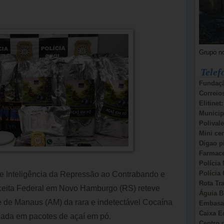
Grupo n
Telef
Fundaçã
Correio
Elitinet
Municip
Polivale
Mini ce
Digao p
Farmace
Polícia 
Polícia 
 de Inteligência da Repressão ao Contrabando e
Rota Tr
eita Federal em Novo Hamburgo (RS) reteve
Águia B
de Manaus (AM) da rara e indetectável Cocaína
Embasa:
Caixa E
nada em pacotes de açaí em pó.
Centro d