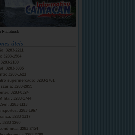
o Facebook
ones úteis
o: 3283-2211
s: 3283-1584
: 3283-2100
al: 3283-3835
nte: 3283-1621
ntro supermercado: 3283-2761
izzaria: 3283-2855
nter: 3283-0324
Militar: 3283-1744
Civil: 3283-1113
ansportes: 3283-1967
ranca: 3283-1317
 3283-1260
conômica: 3283-2454
e referencia: 3283-2789