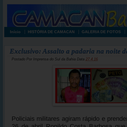
Início
HISTÓRIA DE CAMACAN
GALERIA DE FOTOS
Exclusivo: Assalto a padaria na noite de
Postado Por
Imprensa do Sul da Bahia
Data
27.4.16
Policiais militares agiram rápido e prend
26 de abril Ronildo Costa Barbosa que