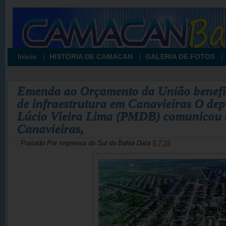
Início
HISTÓRIA DE CAMACAN
GALERIA DE FOTOS
Emenda ao Orçamento da União benefi
de infraestrutura em Canavieiras O dep
Lúcio Vieira Lima (PMDB) comunicou a
Canavieiras,
Postado Por
Imprensa do Sul da Bahia
Data
8.7.15