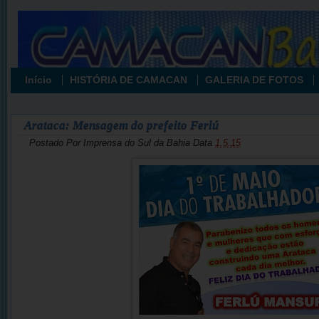
Início
HISTÓRIA DE CAMACAN
GALERIA DE FOTOS
Arataca: Mensagem do prefeito Ferlú
Postado Por
Imprensa do Sul da Bahia
Data
1.5.15