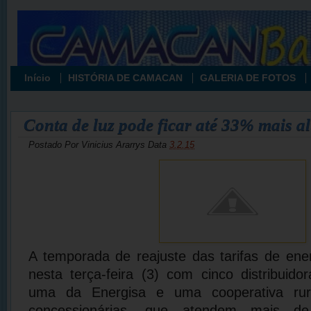
Início
HISTÓRIA DE CAMACAN
GALERIA DE FOTOS
Conta de luz pode ficar até 33% mais alt
Postado Por
Vinicius Ararrys
Data
3.2.15
A temporada de reajuste das tarifas de ene
nesta terça-feira (3) com cinco distribuid
uma da Energisa e uma cooperativa rura
concessionárias, que atendem mais d