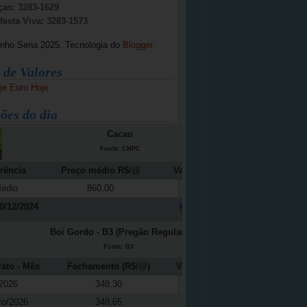
ças: 3283-1629
festa Viva: 3283-1573
inho Sena 2025. Tecnologia do
Blogger
.
 de Valores
je
Euro Hoje
ões do dia
Cacau
Fonte: CNPC
rência
Preço médio R$/@
Variação (%)
édio
860,00
-12,16
0/12/2024
Boi Gordo - B3 (Pregão Regular)
Fonte: B3
rato - Mês
Fechamento (R$/@)
Variação (%)
2026
348,30
0,11
ro/2026
348,65
0,09