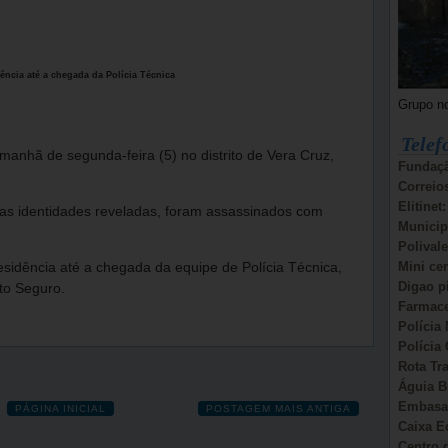
ência até a chegada da Polícia Técnica
Grupo n
Telef
manhã de segunda-feira (5) no distrito de Vera Cruz,
Fundaçã
Correio
Elitinet
as identidades reveladas, foram assassinados com
Municip
Polivale
Mini ce
sidência até a chegada da equipe de Polícia Técnica,
Digao p
to Seguro.
Farmace
Polícia 
Polícia 
Rota Tr
Águia B
Embasa:
PÁGINA INICIAL
POSTAGEM MAIS ANTIGA
Caixa E
Centro d