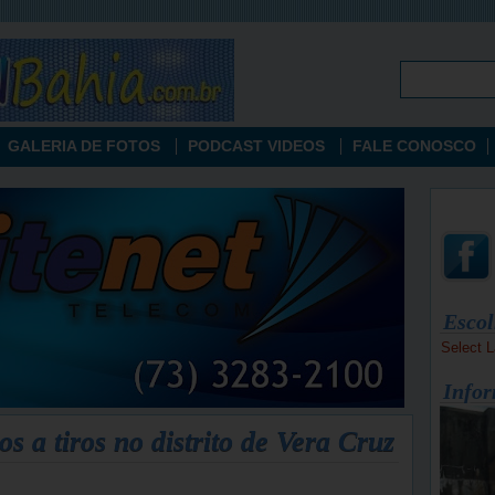
GALERIA DE FOTOS
PODCAST VIDEOS
FALE CONOSCO
Escol
Select 
Infor
 a tiros no distrito de Vera Cruz