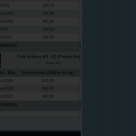
/2026
353,70
0,01
ro/2026
356,00
0,14
ro/2026
362,85
0,61
/2027
369,10
0,27
ro/2027
368,50
-0,16
6/08/2026
Café Arábica 4/5 - B3 (Pregão Regular)
Fonte: B3
to - Mês
Fechamento (US$/sc 60 kg)
Variação (%)
ro/2026
402,00
2,68
ro/2026
384,00
2,94
ro/2026
402,00
2,68
7/08/2026