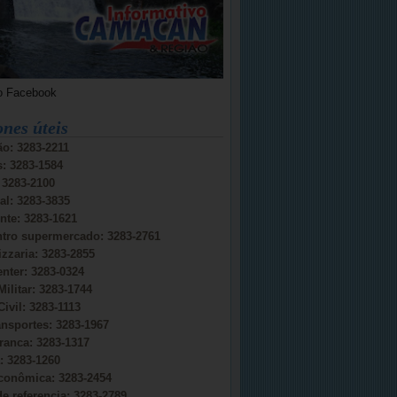
o Facebook
ones úteis
o: 3283-2211
s: 3283-1584
: 3283-2100
al: 3283-3835
nte: 3283-1621
ntro supermercado: 3283-2761
izzaria: 3283-2855
nter: 3283-0324
Militar: 3283-1744
Civil: 3283-1113
ansportes: 3283-1967
ranca: 3283-1317
 3283-1260
conômica: 3283-2454
e referencia: 3283-2789