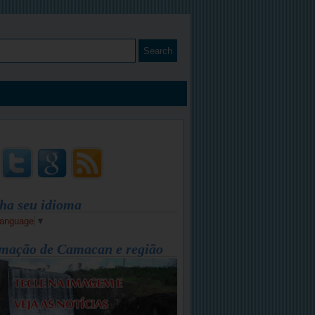
ha seu idioma
Language
▼
mação de Camacan e região