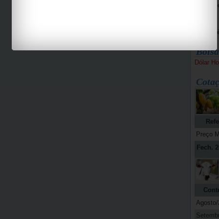
Bike Pe
Espaço 
Jab
Bolsa
Dólar Ho
Cotaç
Refe
Preço M
Fech. 2
Cont
Agosto/
Setemb