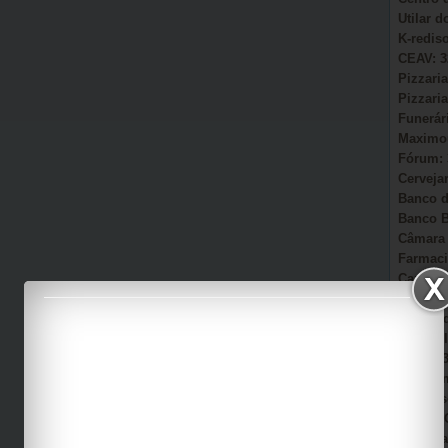
Utilar 
K-redis
CEAV: 3
Pizzaria
Pizzaria
Funerár
Maximou
Fórum: 
Cervejar
Banco d
Banco B
Câmara 
Farmaci
Camacã:
Secretá
Sonho d
AmmC Il
CAPS: 3
Garagem
Auto Es
Viação 
Casa Pa