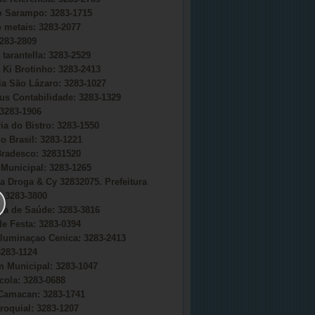
do Sarampo: 3283-1715
o metais: 3283-2077
283-2809
 tarantella: 3283-2529
 Ki Brotinho: 3283-2413
ia São Lázaro: 3283-1027
s Contabilidade: 3283-1329
3283-1906
ia do Bistro: 3283-1550
o Brasil: 3283-1221
radesco: 32831520
Municipal: 3283-1265
a Droga & Cy 32832075. Prefeitura
 3283-3800
ria de Saúde: 3283-3816
e Festa: 3283-0394
uminaçao Cenica: 3283-2413
283-1124
 Municipal: 3283-1047
cola: 3283-0688
Camacan: 3283-1741
roquial: 3283-1207