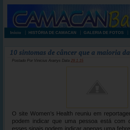
Início
HISTÓRIA DE CAMACAN
GALERIA DE FOTOS
10 sintomas de câncer que a maioria da
Postado Por
Vinicius Ararrys
Data
29.1.15
O site Women’s Health
reuniu em reportage
podem indicar que uma pessoa está com 
esses sinais podem indicar apenas uma feb