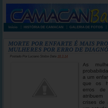
Início
HISTÓRIA DE CAMACAN
GALERIA DE FOTOS
MORTE POR ENFARTE É MAIS PR
MULHERES POR ERRO DE DIAGNÓ
Postado Por
Luciano Stolze
Data
18.3.14
As mulh
probabilid
a um enfar
que os h
erros de
atribuem
crises de