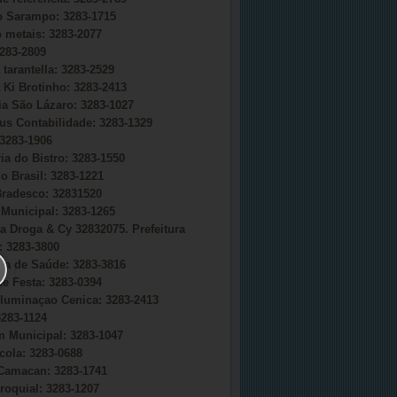
do Sarampo: 3283-1715
o metais: 3283-2077
283-2809
 tarantella: 3283-2529
 Ki Brotinho: 3283-2413
ia São Lázaro: 3283-1027
s Contabilidade: 3283-1329
3283-1906
ia do Bistro: 3283-1550
o Brasil: 3283-1221
radesco: 32831520
Municipal: 3283-1265
a Droga & Cy 32832075. Prefeitura
 3283-3800
ria de Saúde: 3283-3816
e Festa: 3283-0394
uminaçao Cenica: 3283-2413
283-1124
 Municipal: 3283-1047
cola: 3283-0688
Camacan: 3283-1741
roquial: 3283-1207