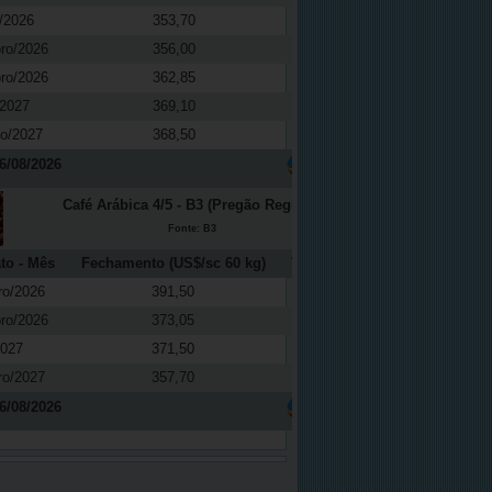
/2026
353,70
0,01
ro/2026
356,00
0,14
ro/2026
362,85
0,61
/2027
369,10
0,27
ro/2027
368,50
-0,16
6/08/2026
Café Arábica 4/5 - B3 (Pregão Regular)
Fonte: B3
to - Mês
Fechamento (US$/sc 60 kg)
Variação (%)
ro/2026
391,50
-0,81
ro/2026
373,05
-0,40
2027
371,50
0,41
ro/2027
357,70
-0,65
6/08/2026