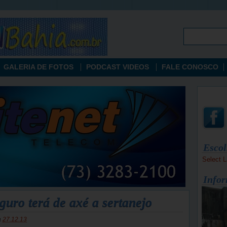
GALERIA DE FOTOS
PODCAST VIDEOS
FALE CONOSCO
Escol
Select 
Infor
guro terá de axé a sertanejo
a
27.12.13