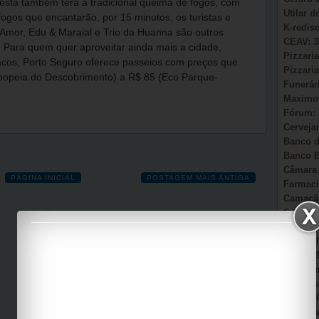
A festa também terá a tradicional queima de fogos, com
Utilar 
ogos que encantarão, por 15 minutos, os turistas e
K-redis
 Amor, Edu & Maraial e Trio da Huanna são outros
CEAV: 3
Para quem quer aproveitar ainda mais a cidade,
Pizzaria
acos, Porto Seguro oferece passeios com preços que
Pizzaria
Epopeia do Descobrimento) a R$ 85 (Eco Parque-
Funerár
Maximou
Fórum: 
Cervejar
Banco d
Banco B
Câmara 
PÁGINA INICIAL
POSTAGEM MAIS ANTIGA
Farmaci
Camacã:
Secretá
Sonho d
AmmC Il
CAPS: 3
Garagem
Auto Es
Viação 
Casa Pa