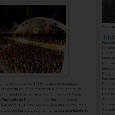
Grupo n
Telef
Fundaçã
Correio
Elitinet
Municip
Polivale
Mini ce
Digao p
Farmace
com a expectativa de 100% na taxa de ocupação
Polícia 
Polícia 
, faz a festa de 28 de dezembro a 1º de janeiro. As
Rota Tr
com a Banda Eva, ao sertanejo, com a dupla Maria
Águia B
a Passarela do Descobrimento. Para o diretor de
Embasa:
eslen Moreira, “Porto Seguro é uma das cidades mais
Caixa E
 do ano, por ser badalada, com uma boa quantidade de
Centro d