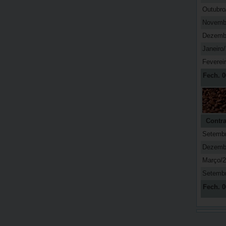
Outubro
Novemb
Dezemb
Janeiro
Feverei
Fech. 0
Contra
Setemb
Dezemb
Março/
Setemb
Fech. 0