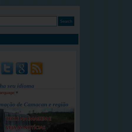
ha seu idioma
Language
▼
mação de Camacan e região