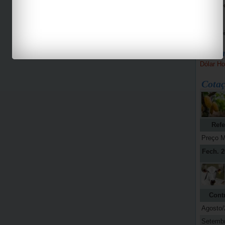
Bike Pe
Espaço 
Jab
Bolsa
Dólar Ho
Cotaç
Refe
Preço M
Fech. 2
Cont
Agosto/
Setemb