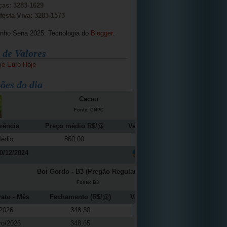
ças: 3283-1629
festa Viva: 3283-1573
inho Sena 2025. Tecnologia do
Blogger
.
 de Valores
je
Euro Hoje
ões do dia
Cacau
Fonte: CNPC
rência
Preço médio R$/@
Variação (%)
édio
860,00
-12,16
0/12/2024
Boi Gordo - B3 (Pregão Regular)
Fonte: B3
rato - Mês
Fechamento (R$/@)
Variação (%)
2026
348,30
0,11
ro/2026
348,65
0,09