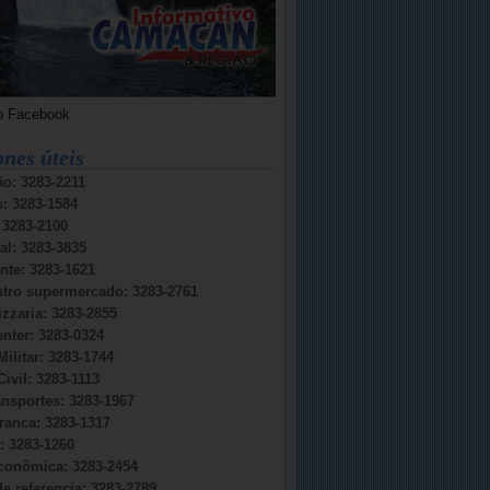
o Facebook
ones úteis
o: 3283-2211
s: 3283-1584
: 3283-2100
al: 3283-3835
nte: 3283-1621
ntro supermercado: 3283-2761
izzaria: 3283-2855
nter: 3283-0324
Militar: 3283-1744
Civil: 3283-1113
ansportes: 3283-1967
ranca: 3283-1317
 3283-1260
conômica: 3283-2454
e referencia: 3283-2789