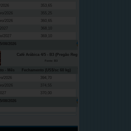
/2026
353,65
-0,37
ro/2026
355,25
-0,42
ro/2026
360,65
-0,29
/2027
368,10
-0,24
ro/2027
369,10
-0,77
5/08/2026
Café Arábica 4/5 - B3 (Pregão Regular)
Fonte: B3
to - Mês
Fechamento (US$/sc 60 kg)
Variação (%)
ro/2026
394,70
0,64
ro/2026
374,55
0,55
2027
370,00
0,14
5/08/2026