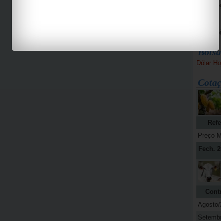
Bike Pe
Espaço 
Jab
Bolsa
Dólar Ho
Cotaç
Refe
Preço M
Fech. 2
Cont
Agosto/
Setemb