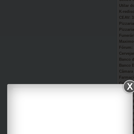
Utilar 
K-redis
CEAV: 3
Pizzaria
Pizzaria
Funerár
Maximou
Fórum: 
Cervejar
Banco d
Banco B
Câmara 
Farmaci
Camacã:
Secretá
Sonho d
AmmC Il
CAPS: 3
Garagem
Auto Es
Viação 
Casa Pa