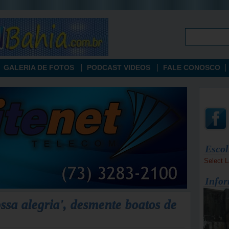
GALERIA DE FOTOS
PODCAST VIDEOS
FALE CONOSCO
Escol
Select 
Infor
ssa alegria', desmente boatos de