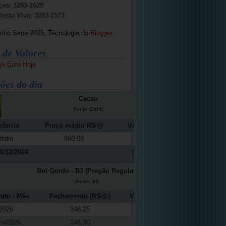
ças: 3283-1629
festa Viva: 3283-1573
inho Sena 2025. Tecnologia do
Blogger
.
 de Valores
je
Euro Hoje
ões do dia
Cacau
Fonte: CNPC
rência
Preço médio R$/@
Variação (%)
édio
860,00
-12,16
0/12/2024
Boi Gordo - B3 (Pregão Regular)
Fonte: B3
rato - Mês
Fechamento (R$/@)
Variação (%)
2026
348,25
0,48
ro/2026
348,30
0,30