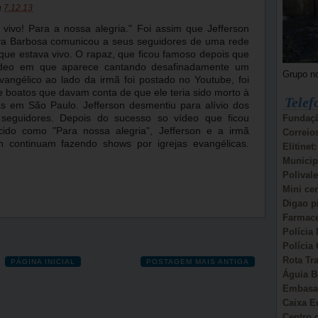
a
7.12.13
 vivo! Para a nossa alegria." Foi assim que Jefferson
va Barbosa comunicou a seus seguidores de uma rede
 que estava vivo. O rapaz, que ficou famoso depois que
deo em que aparece cantando desafinadamente um
Grupo n
vangélico ao lado da irmã foi postado no Youtube, foi
e boatos que davam conta de que ele teria sido morto à
Telef
s em São Paulo. Jefferson desmentiu para alívio dos
Fundaçã
 seguidores. Depois do sucesso so vídeo que ficou
cido como "Para nossa alegria", Jefferson e a irmã
Correio
n continuam fazendo shows por igrejas evangélicas.
Elitinet
Municip
Polivale
Mini ce
Digao p
Farmace
Polícia 
Polícia 
Rota Tr
PÁGINA INICIAL
POSTAGEM MAIS ANTIGA
Águia B
Embasa:
Caixa E
Centro d