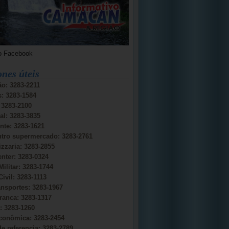
o Facebook
ones úteis
o: 3283-2211
s: 3283-1584
: 3283-2100
al: 3283-3835
nte: 3283-1621
ntro supermercado: 3283-2761
izzaria: 3283-2855
nter: 3283-0324
Militar: 3283-1744
Civil: 3283-1113
ansportes: 3283-1967
ranca: 3283-1317
 3283-1260
conômica: 3283-2454
e referencia: 3283-2789