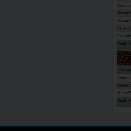
Outubro
Novemb
Dezemb
Janeiro
Feverei
Fech. 0
Contra
Setemb
Dezemb
Março/
Fech. 0