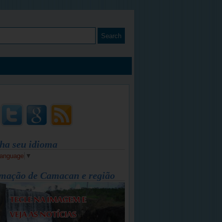
ha seu idioma
Language
▼
mação de Camacan e região