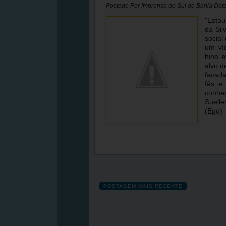
Postado Por
Imprensa do Sul da Bahia
Dat
"Estou
da Sil
social
um ví
hino e
alvo d
facada
fãs e
conhe
Suelle
(Ego)
POSTAGEM MAIS RECENTE