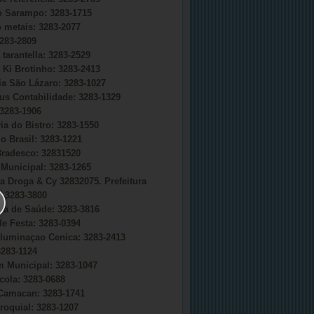
do Sarampo: 3283-1715
o metais: 3283-2077
283-2809
 tarantella: 3283-2529
 Ki Brotinho: 3283-2413
ia São Lázaro: 3283-1027
s Contabilidade: 3283-1329
3283-1906
ia do Bistro: 3283-1550
o Brasil: 3283-1221
radesco: 32831520
Municipal: 3283-1265
a Droga & Cy 32832075. Prefeitura
 3283-3800
ria de Saúde: 3283-3816
e Festa: 3283-0394
uminaçao Cenica: 3283-2413
283-1124
 Municipal: 3283-1047
cola: 3283-0688
Camacan: 3283-1741
roquial: 3283-1207