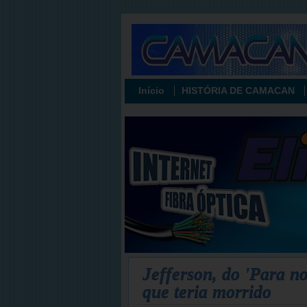
Início
HISTÓRIA DE CAMACAN
Jefferson, do 'Para no
que teria morrido