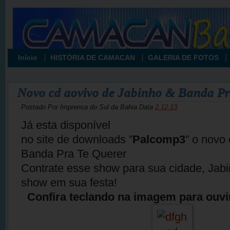
Início
HISTÓRIA DE CAMACAN
GALERIA DE FOTOS
Novo cd aovivo de Jabinho & Banda Pr
Postado Por
Imprensa do Sul da Bahia
Data
2.12.13
Já esta disponível
no site de downloads ”
Palcomp3
” o novo
Banda Pra Te Querer
Contrate esse show para sua cidade, Ja
show em sua festa!
Confira teclando na imagem para ouvi