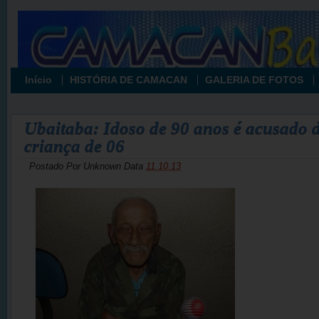
Início
HISTÓRIA DE CAMACAN
GALERIA DE FOTOS
Ubaitaba: Idoso de 90 anos é acusado 
criança de 06
Postado Por
Unknown
Data
11.10.13