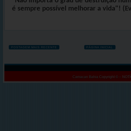
"
Não importa o grau de destruição hum
é sempre possível melhorar a vida"! (E
POSTAGEM MAIS RECENTE
PÁGINA INICIAL
Camacan Bahia
Copyright © -- N