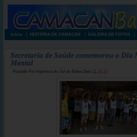
Início
HISTÓRIA DE CAMACAN
GALERIA DE FOTOS
Secretaria de Saúde comemorou o Dia
Mental
Postado Por
Imprensa do Sul da Bahia
Data
11.10.13