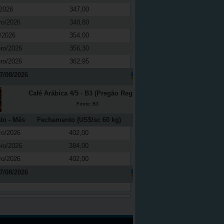
2026
347,00
-0,37
ro/2026
348,80
0,04
/2026
354,00
0,08
ro/2026
356,30
0,08
ro/2026
362,95
0,03
7/08/2026
Café Arábica 4/5 - B3 (Pregão Regular)
Fonte: B3
to - Mês
Fechamento (US$/sc 60 kg)
Variação (%)
ro/2026
402,00
2,68
ro/2026
384,00
2,94
ro/2026
402,00
2,68
7/08/2026