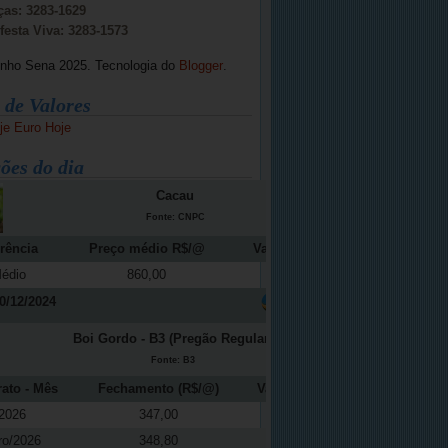
ças: 3283-1629
festa Viva: 3283-1573
inho Sena 2025. Tecnologia do
Blogger
.
 de Valores
je
Euro Hoje
ões do dia
Cacau
Fonte: CNPC
rência
Preço médio R$/@
Variação (%)
édio
860,00
-12,16
0/12/2024
Boi Gordo - B3 (Pregão Regular)
Fonte: B3
rato - Mês
Fechamento (R$/@)
Variação (%)
2026
347,00
-0,37
ro/2026
348,80
0,04