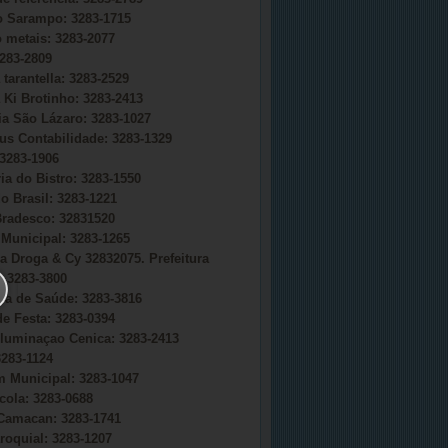
do Sarampo: 3283-1715
o metais: 3283-2077
283-2809
 tarantella: 3283-2529
 Ki Brotinho: 3283-2413
ia São Lázaro: 3283-1027
s Contabilidade: 3283-1329
3283-1906
ia do Bistro: 3283-1550
o Brasil: 3283-1221
radesco: 32831520
Municipal: 3283-1265
a Droga & Cy 32832075. Prefeitura
 3283-3800
ria de Saúde: 3283-3816
e Festa: 3283-0394
uminaçao Cenica: 3283-2413
283-1124
 Municipal: 3283-1047
cola: 3283-0688
Camacan: 3283-1741
roquial: 3283-1207