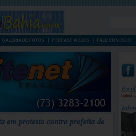
GALERIA DE FOTOS
PODCAST VIDEOS
FALE CONOSCO
Escol
Select 
Infor
a em protesto contra prefeita de