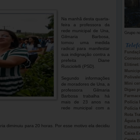
Na manhã desta quarta-
feira a professora da
rede municipal de Una,
Grupo n
Gilmaria Barbosa,
tomou uma medida
Telef
radical para manifestar
Fundaçã
sua indignação contra a
Correio
prefeita Diane
Elitinet
Rusciolelli (PSD).
Municip
Polivale
Segundo informações
Mini ce
de moradores de Una, a
Digao p
professora Gilmaria
Farmace
Barbosa trabalha há
Polícia 
mais de 23 anos na
rede municipal com a
Polícia 
Rota Tr
Águia B
ia diminuiu para 20 horas. Por esse motivo ela decidiu
Embasa:
Caixa E
Centro d