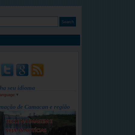
ha seu idioma
Language
▼
mação de Camacan e região