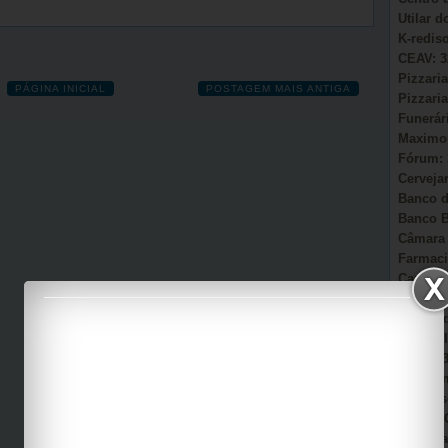
Utilar 
K-redis
CEAV: 3
Pizzaria
PÁGINA INICIAL
POSTAGEM MAIS ANTIGA
Pizzaria
Funerár
Maximou
Fórum: 
Cervejar
Banco d
Banco B
Câmara 
Farmaci
Camacã:
Secretá
Sonho d
AmmC Il
CAPS: 3
Garagem
Auto Es
Viação 
Casa Pa