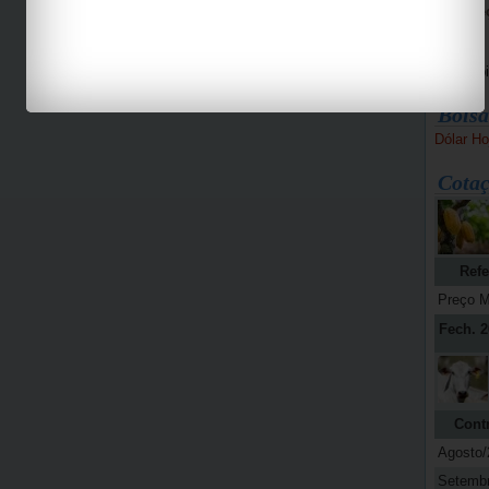
Bike Pe
Espaço 
Jab
Bolsa
Dólar Ho
Cotaç
Refe
Preço M
Fech. 2
Cont
Agosto/
Setemb