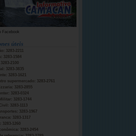
o Facebook
ones úteis
o: 3283-2211
s: 3283-1584
: 3283-2100
al: 3283-3835
nte: 3283-1621
ntro supermercado: 3283-2761
izzaria: 3283-2855
nter: 3283-0324
Militar: 3283-1744
Civil: 3283-1113
ansportes: 3283-1967
ranca: 3283-1317
 3283-1260
conômica: 3283-2454
e referencia: 3283-2789