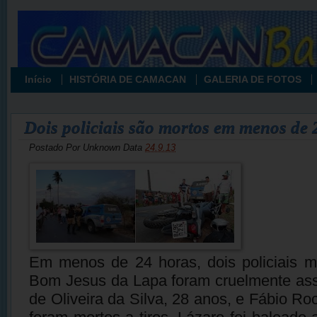
Início
HISTÓRIA DE CAMACAN
GALERIA DE FOTOS
Dois policiais são mortos em menos de
Postado Por
Unknown
Data
24.9.13
Em menos de 24 horas, dois policiais mi
Bom Jesus da Lapa foram cruelmente ass
de Oliveira da Silva, 28 anos, e Fábio Roc