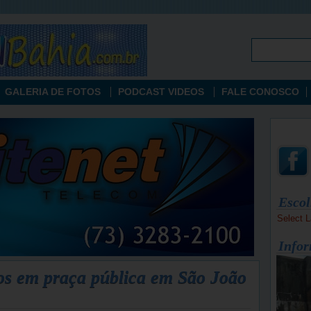
GALERIA DE FOTOS
PODCAST VIDEOS
FALE CONOSCO
Escol
Select 
Infor
ros em praça pública em São João