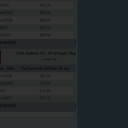
/2026
353,70
0,01
ro/2026
356,00
0,14
ro/2026
362,85
0,61
/2027
369,10
0,27
ro/2027
368,50
-0,16
6/08/2026
Café Arábica 4/5 - B3 (Pregão Regular)
Fonte: B3
to - Mês
Fechamento (US$/sc 60 kg)
Variação (%)
ro/2026
391,50
-0,81
ro/2026
373,05
-0,40
2027
371,50
0,41
ro/2027
357,70
-0,65
6/08/2026