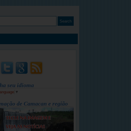
ha seu idioma
Language
▼
mação de Camacan e região