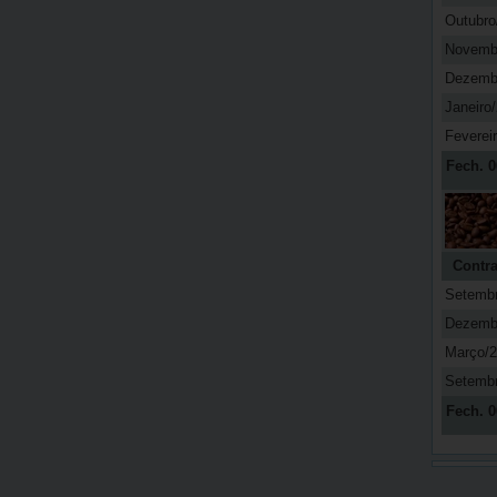
Outubro
Novemb
Dezemb
Janeiro
Feverei
Fech. 0
Contra
Setemb
Dezemb
Março/
Setemb
Fech. 0