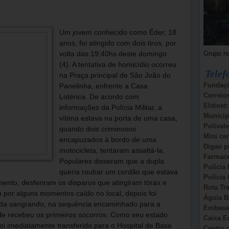
Um jovem conhecido como Éder, 18
anos, foi atingido com dois tiros, por
Grupo n
volta das 19:40hs deste domingo
(4). A tentativa de homicídio ocorreu
Telef
na Praça principal de São João do
Fundaçã
Panelinha, enfrente a Casa
Correio
Lotérica. De acordo com
Elitinet
informações da Polícia Militar, a
Municip
vítima estava na porta de uma casa,
Polivale
quando dois criminosos
Mini ce
encapuzados á bordo de uma
Digao p
motocicleta, tentaram assaltá-la.
Farmace
Populares disseram que a dupla
Polícia 
queria roubar um cordão que estava
Polícia 
ento, desferiram os disparos que atingiram tórax e
Rota Tr
u por alguns momentos caído no local, depois foi
Águia B
inda sangrando, na sequência encaminhado para a
Embasa:
e recebeu os primeiros socorros. Como seu estado
Caixa E
 foi imediatamente transferido para o Hospital de Base
Centro d