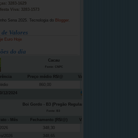
ças: 3283-1629
festa Viva: 3283-1573
inho Sena 2025. Tecnologia do
Blogger
.
 de Valores
je
Euro Hoje
ões do dia
Cacau
Fonte: CNPC
rência
Preço médio R$/@
Variação (%)
édio
860,00
-12,16
0/12/2024
Boi Gordo - B3 (Pregão Regular)
Fonte: B3
rato - Mês
Fechamento (R$/@)
Variação (%)
2026
348,30
0,11
ro/2026
348,65
0,09