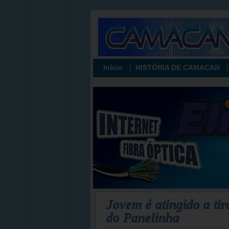
Início
HISTÓRIA DE CAMACAN
Jovem é atingido a ti
do Panelinha