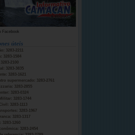
o Facebook
ones úteis
o: 3283-2211
s: 3283-1584
: 3283-2100
al: 3283-3835
nte: 3283-1621
ntro supermercado: 3283-2761
izzaria: 3283-2855
nter: 3283-0324
Militar: 3283-1744
Civil: 3283-1113
ansportes: 3283-1967
ranca: 3283-1317
 3283-1260
conômica: 3283-2454
e referencia: 3283-2789