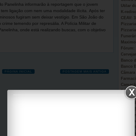
do Panelinha informarão à reportagem que o jovem
Utilar 
o tem ligação com nem uma modalidade ilícita.
Após ter
K-redis
riminosos fugiram sem deixar vestígio. Em São João do
CEAV: 3
crime temendo por represália. A Polícia Militar de
Pizzaria
Pizzaria
nelinha, onde está realizando buscas, com o objetivo
Funerár
Maximou
Fórum: 
Cervejar
Banco d
Banco B
PÁGINA INICIAL
POSTAGEM MAIS ANTIGA
Câmara 
Farmaci
Camacã:
Secretá
Sonho d
AmmC Il
CAPS: 3
Garagem
Auto Es
Viação 
Casa Pa