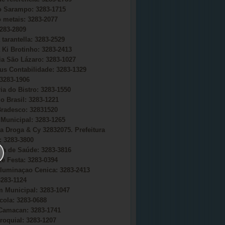
do Sarampo: 3283-1715
o metais: 3283-2077
283-2809
 tarantella: 3283-2529
 Ki Brotinho: 3283-2413
ia São Lázaro: 3283-1027
s Contabilidade: 3283-1329
3283-1906
ia do Bistro: 3283-1550
o Brasil: 3283-1221
radesco: 32831520
Municipal: 3283-1265
a Droga & Cy 32832075. Prefeitura
 3283-3800
ria de Saúde: 3283-3816
e Festa: 3283-0394
uminaçao Cenica: 3283-2413
283-1124
 Municipal: 3283-1047
cola: 3283-0688
Camacan: 3283-1741
roquial: 3283-1207