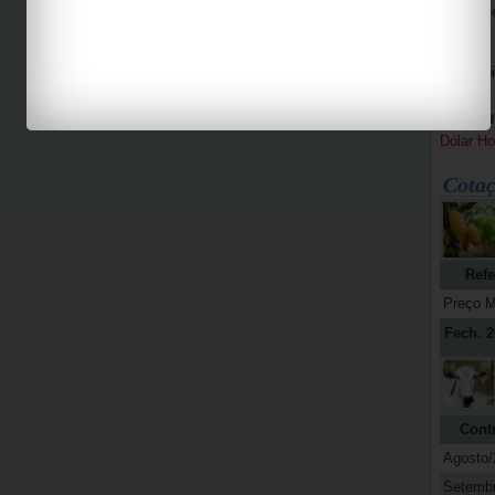
Bike Pe
Espaço 
Jab
Bolsa
Dólar Ho
Cotaç
Refe
Preço M
Fech. 2
Cont
Agosto/
Setemb