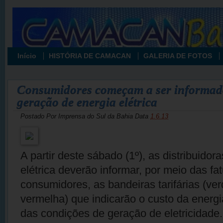
Início
HISTÓRIA DE CAMACAN
GALERIA DE FOTOS
Consumidores começam a ser informado
geração de energia elétrica
Postado Por
Imprensa do Sul da Bahia
Data
1.6.13
A partir deste sábado (1º), as distribuidor
elétrica deverão informar, por meio das fa
consumidores, as bandeiras tarifárias (ve
vermelha) que indicarão o custo da energ
das condições de geração de eletricidade