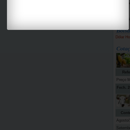
Bike Pe
Espaço 
Jab
Bolsa
Dólar Ho
Cotaç
Refe
Preço M
Fech. 2
Cont
Agosto/
Setemb