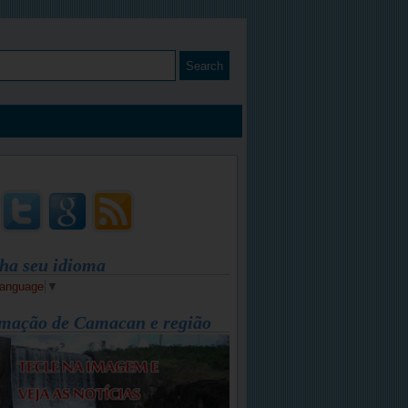
ha seu idioma
Language
▼
mação de Camacan e região