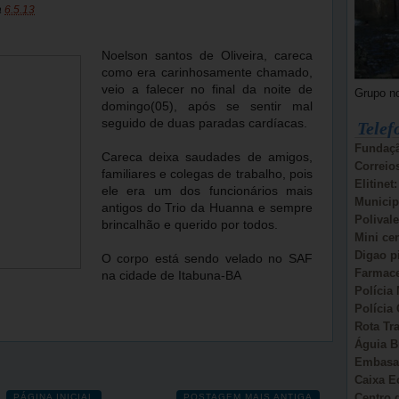
a
6.5.13
Noelson santos de Oliveira, careca
como era carinhosamente chamado,
veio a falecer no final da noite de
Grupo n
domingo(05), após se sentir mal
seguido de duas paradas cardíacas.
Telef
Fundaçã
Careca deixa saudades de amigos,
Correio
familiares e colegas de trabalho, pois
Elitinet
ele era um dos funcionários mais
Municip
antigos do Trio da Huanna e sempre
Polivale
brincalhão e querido por todos.
Mini ce
Digao p
O corpo está sendo velado no SAF
Farmace
na cidade de Itabuna-BA
Polícia 
Polícia 
Rota Tr
Águia B
Embasa:
Caixa E
Centro d
PÁGINA INICIAL
POSTAGEM MAIS ANTIGA