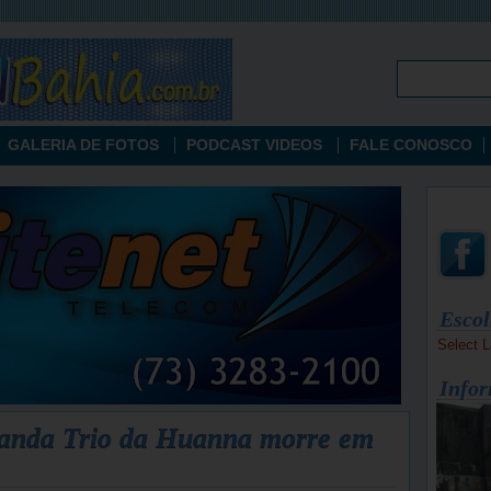
GALERIA DE FOTOS
PODCAST VIDEOS
FALE CONOSCO
Escol
Select 
Infor
banda Trio da Huanna morre em