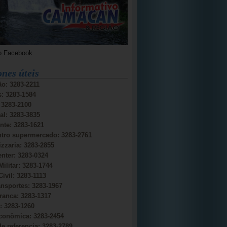
o Facebook
ones úteis
o: 3283-2211
s: 3283-1584
: 3283-2100
al: 3283-3835
nte: 3283-1621
ntro supermercado: 3283-2761
izzaria: 3283-2855
nter: 3283-0324
Militar: 3283-1744
Civil: 3283-1113
ansportes: 3283-1967
ranca: 3283-1317
 3283-1260
conômica: 3283-2454
e referencia: 3283-2789