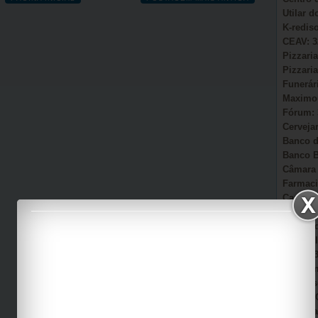
Utilar 
K-redis
CEAV: 3
Pizzaria
Pizzaria
Funerár
Maximou
Fórum: 
Cervejar
Banco d
Banco B
Câmara 
Farmaci
Camacã:
Secretá
Sonho d
AmmC Il
CAPS: 3
Garagem
Auto Es
Viação 
Casa Pa