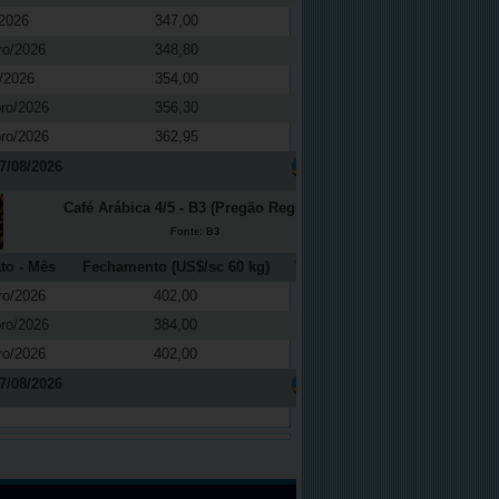
2026
347,00
-0,37
ro/2026
348,80
0,04
/2026
354,00
0,08
ro/2026
356,30
0,08
ro/2026
362,95
0,03
7/08/2026
Café Arábica 4/5 - B3 (Pregão Regular)
Fonte: B3
to - Mês
Fechamento (US$/sc 60 kg)
Variação (%)
ro/2026
402,00
2,68
ro/2026
384,00
2,94
ro/2026
402,00
2,68
7/08/2026