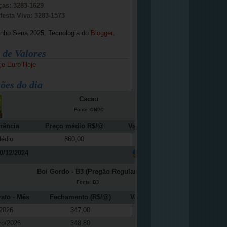
ças: 3283-1629
festa Viva: 3283-1573
inho Sena 2025. Tecnologia do
Blogger
.
 de Valores
je
Euro Hoje
ões do dia
Cacau
Fonte: CNPC
rência
Preço médio R$/@
Variação (%)
édio
860,00
-12,16
0/12/2024
Boi Gordo - B3 (Pregão Regular)
Fonte: B3
rato - Mês
Fechamento (R$/@)
Variação (%)
2026
347,00
-0,37
ro/2026
348,80
0,04