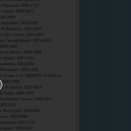
do Sarampo: 3283-1715
o metais: 3283-2077
283-2809
 tarantella: 3283-2529
 Ki Brotinho: 3283-2413
ia São Lázaro: 3283-1027
s Contabilidade: 3283-1329
3283-1906
ia do Bistro: 3283-1550
o Brasil: 3283-1221
radesco: 32831520
Municipal: 3283-1265
a Droga & Cy 32832075. Prefeitura
 3283-3800
ria de Saúde: 3283-3816
e Festa: 3283-0394
uminaçao Cenica: 3283-2413
283-1124
 Municipal: 3283-1047
cola: 3283-0688
Camacan: 3283-1741
roquial: 3283-1207