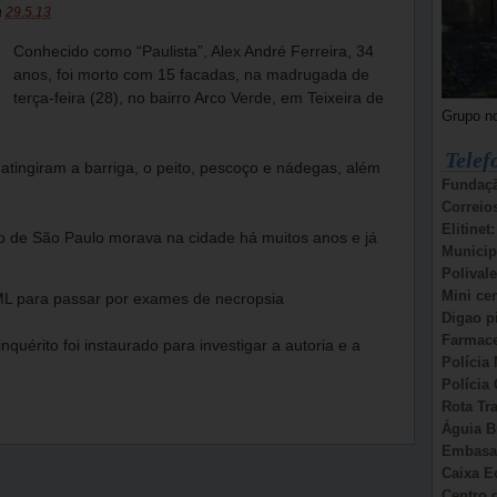
a
29.5.13
Conhecido como “Paulista”, Alex André Ferreira, 34
anos, foi morto com 15 facadas, na madrugada de
terça-feira (28), no bairro Arco Verde, em Teixeira de
Grupo n
Telef
atingiram a barriga, o peito, pescoço e nádegas, além
Fundaçã
Correio
Elitinet
do de São Paulo morava na cidade há muitos anos e já
Municip
Polivale
Mini ce
IML para passar por exames de necropsia
Digao p
Farmace
quérito foi instaurado para investigar a autoria e a
Polícia 
Polícia 
Rota Tr
Águia B
Embasa:
Caixa E
Centro d