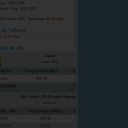
ças: 3283-1629
festa Viva: 3283-1573
inho Sena 2025. Tecnologia do
Blogger
.
 de Valores
je
Euro Hoje
ões do dia
Cacau
Fonte: CNPC
rência
Preço médio R$/@
Variação (%)
édio
860,00
-12,16
0/12/2024
Boi Gordo - B3 (Pregão Regular)
Fonte: B3
rato - Mês
Fechamento (R$/@)
Variação (%)
2026
348,30
0,11
ro/2026
348,65
0,09