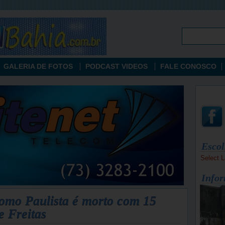
GALERIA DE FOTOS
PODCAST VIDEOS
FALE CONOSCO
Escol
Select 
Infor
como Paulista é morto com 15
e Freitas