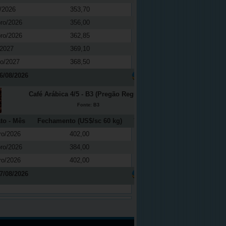
/2026
353,70
0,01
ro/2026
356,00
0,14
ro/2026
362,85
0,61
/2027
369,10
0,27
ro/2027
368,50
-0,16
6/08/2026
Café Arábica 4/5 - B3 (Pregão Regular)
Fonte: B3
to - Mês
Fechamento (US$/sc 60 kg)
Variação (%)
ro/2026
402,00
2,68
ro/2026
384,00
2,94
ro/2026
402,00
2,68
7/08/2026