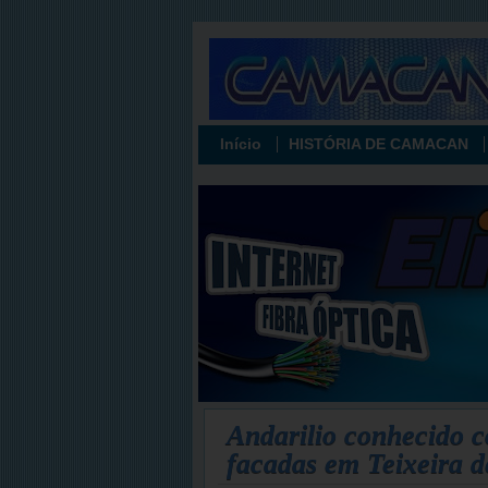
Início
HISTÓRIA DE CAMACAN
Andarilio conhecido 
facadas em Teixeira d