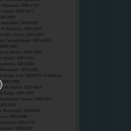
do Sarampo: 3283-1715
o metais: 3283-2077
283-2809
 tarantella: 3283-2529
 Ki Brotinho: 3283-2413
ia São Lázaro: 3283-1027
s Contabilidade: 3283-1329
3283-1906
ia do Bistro: 3283-1550
o Brasil: 3283-1221
radesco: 32831520
Municipal: 3283-1265
a Droga & Cy 32832075. Prefeitura
 3283-3800
ria de Saúde: 3283-3816
e Festa: 3283-0394
uminaçao Cenica: 3283-2413
283-1124
 Municipal: 3283-1047
cola: 3283-0688
Camacan: 3283-1741
roquial: 3283-1207