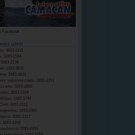
o Facebook
ones úteis
o: 3283-2211
s: 3283-1584
: 3283-2100
al: 3283-3835
nte: 3283-1621
ntro supermercado: 3283-2761
izzaria: 3283-2855
nter: 3283-0324
Militar: 3283-1744
Civil: 3283-1113
ansportes: 3283-1967
ranca: 3283-1317
 3283-1260
conômica: 3283-2454
e referencia: 3283-2789