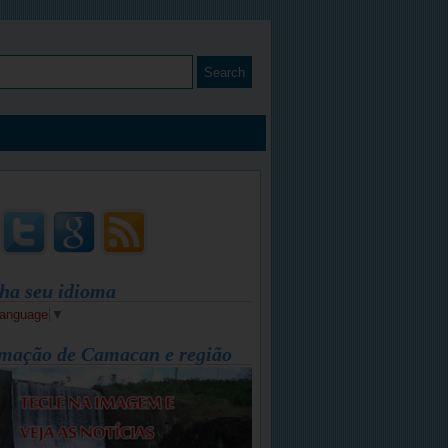
ha seu idioma
Language
▼
mação de Camacan e região