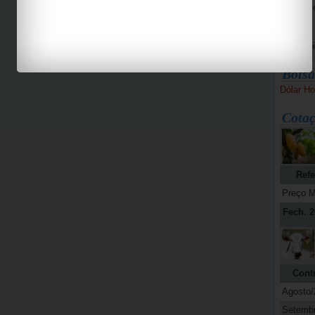
Bike Pe
Espaço 
Jab
Bolsa
Dólar Ho
Cotaç
Refe
Preço M
Fech. 2
Cont
Agosto/
Setemb