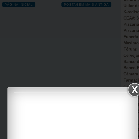
PÁGINA INICIAL
POSTAGEM MAIS ANTIGA
Utilar 
K-redis
CEAV: 3
Pizzaria
Pizzaria
Funerár
Maximou
Fórum: 
Cervejar
Banco d
Banco B
Câmara 
Farmaci
Camacã:
Secretá
Sonho d
AmmC Il
CAPS: 3
Garagem
Auto Es
Viação 
Casa Pa