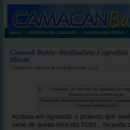
Início
HISTÓRIA DE CAMACAN
GALERIA DE FOTOS
Camacã Bahia -Sindicalista é agredido
Mlwee
Postado Por
Imprensa do Sul da Bahia
Data
1.2.13
Presidente do Sintratec foi agredido por segura
durante manifestação.
Acabou em agressão o protesto que sindic
tarde de quinta feira dia 31/01 , na porta d