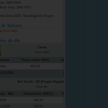
ças: 3283-1629
festa Viva: 3283-1573
inho Sena 2025. Tecnologia do
Blogger
.
 de Valores
je
Euro Hoje
ões do dia
Cacau
Fonte: CNPC
rência
Preço médio R$/@
Variação (%)
édio
860,00
-12,16
0/12/2024
Boi Gordo - B3 (Pregão Regular)
Fonte: B3
rato - Mês
Fechamento (R$/@)
Variação (%)
2026
348,30
0,11
ro/2026
348,65
0,09