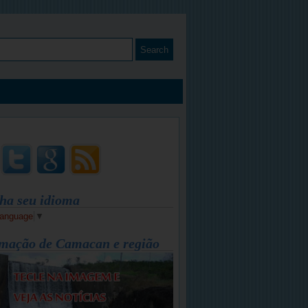
ha seu idioma
Language
▼
mação de Camacan e região