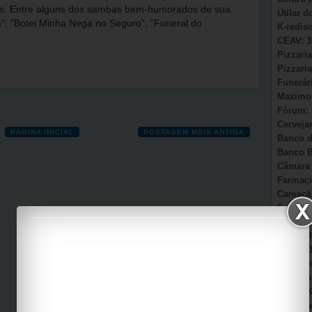
lis. Entre alguns dos sambas bem-humorados de sua
Utilar 
", "Botei Minha Nega no Seguro", "Funeral do
K-redis
.
CEAV: 3
Pizzaria
Pizzaria
Funerár
Maximou
Fórum: 
Cervejar
PÁGINA INICIAL
POSTAGEM MAIS ANTIGA
Banco d
Banco B
Câmara 
Farmaci
Camacã:
Secretá
Sonho d
AmmC Il
CAPS: 3
Garagem
Auto Es
Viação 
Casa Pa