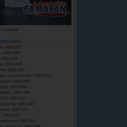
o Facebook
ones úteis
o: 3283-2211
s: 3283-1584
: 3283-2100
al: 3283-3835
nte: 3283-1621
ntro supermercado: 3283-2761
izzaria: 3283-2855
nter: 3283-0324
Militar: 3283-1744
Civil: 3283-1113
ansportes: 3283-1967
ranca: 3283-1317
 3283-1260
conômica: 3283-2454
e referencia: 3283-2789