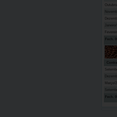
Outubro
Novemb
Dezemb
Janeiro
Feverei
Fech. 0
Contra
Setemb
Dezemb
Março/
Setemb
Fech. 0