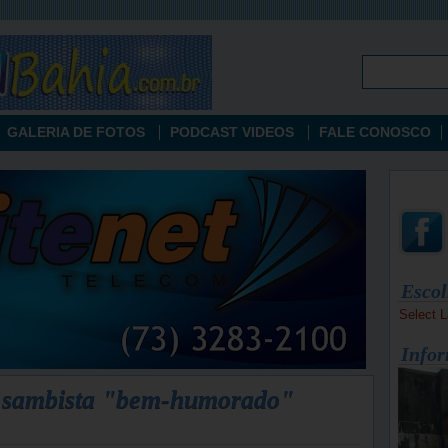
GALERIA DE FOTOS
PODCAST VIDEOS
FALE CONOSCO
Escol
Select 
Infor
o sambista "bem-humorado"