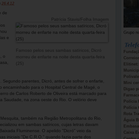
a
26.4.12
e de
Patrícia Stavis/Folha Imagem
los
nhou
Grupo n
das e
Telef
Famoso pelos seus sambas satíricos, Dicró
Fundaçã
, o
morreu de enfarte na noite desta quarta-feira
Correio
asa,
(25)
Elitinet
,
Municip
Polivale
 Segundo parentes, Dicró, antes de sofrer o enfarte,
Mini ce
 encaminhado para o Hospital Central de Magé, o
Digao p
terro de Carlos Roberto de Oliveira está marcado para
Farmace
da Saudade, na zona oeste do Rio. O velório deve
Polícia 
Polícia 
Rota Tr
 Mesquita, também na Região Metropolitana do Rio,
Águia B
ecializou em sambas satíricos, cujas letras davam
Embasa:
 Baixada Fluminense. O apelido "Dicró" veio da
Caixa E
uas iniciais "De C.R.O." quando fazia parte dos
Centro d