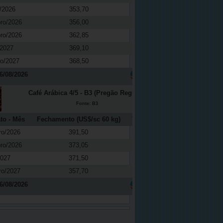
/2026
353,70
0,01
ro/2026
356,00
0,14
ro/2026
362,85
0,61
/2027
369,10
0,27
ro/2027
368,50
-0,16
6/08/2026
Café Arábica 4/5 - B3 (Pregão Regular)
Fonte: B3
to - Mês
Fechamento (US$/sc 60 kg)
Variação (%)
ro/2026
391,50
-0,81
ro/2026
373,05
-0,40
2027
371,50
0,41
ro/2027
357,70
-0,65
6/08/2026