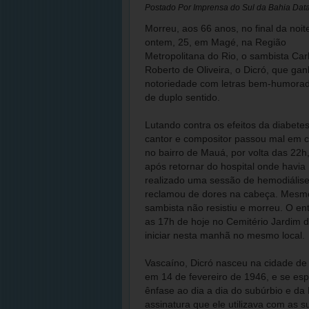
Postado Por
Imprensa do Sul da Bahia
Dat
Morreu, aos 66 anos, no final da noit
ontem, 25, em Magé, na Região
Metropolitana do Rio, o sambista Car
Roberto de Oliveira, o Dicró, que ga
notoriedade com letras bem-humora
de duplo sentido.
Lutando contra os efeitos da diabetes
cantor e compositor passou mal em c
no bairro de Mauá, por volta das 22h
após retornar do hospital onde havia
realizado uma sessão de hemodiálise.
reclamou de dores na cabeça. Mesmo
sambista não resistiu e morreu. O en
as 17h de hoje no Cemitério Jardim 
iniciar nesta manhã no mesmo local.
Vascaíno, Dicró nasceu na cidade de
em 14 de fevereiro de 1946, e se esp
ênfase ao dia a dia do subúrbio e da
assinatura que ele utilizava com as s