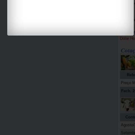
Bike Pe
Espaço 
Jab
Bolsa
Dólar Ho
Cotaç
Refe
Preço M
Fech. 2
Cont
Agosto/
Setemb