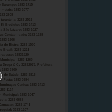
do Sarampo: 3283-1715
o metais: 3283-2077
283-2809
 tarantella: 3283-2529
 Ki Brotinho: 3283-2413
ia São Lázaro: 3283-1027
s Contabilidade: 3283-1329
3283-1906
ia do Bistro: 3283-1550
o Brasil: 3283-1221
radesco: 32831520
Municipal: 3283-1265
a Droga & Cy 32832075. Prefeitura
 3283-3800
ria de Saúde: 3283-3816
e Festa: 3283-0394
uminaçao Cenica: 3283-2413
283-1124
 Municipal: 3283-1047
cola: 3283-0688
Camacan: 3283-1741
roquial: 3283-1207