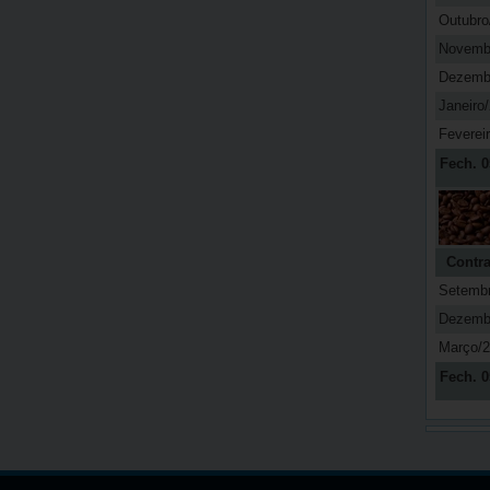
Outubro
Novemb
Dezemb
Janeiro
Feverei
Fech. 0
Contra
Setemb
Dezemb
Março/
Fech. 0