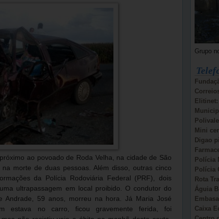
Grupo n
Telef
Fundaçã
Correio
Elitinet
Municip
Polivale
Mini ce
Digao p
Farmace
próximo ao povoado de Roda Velha, na cidade de São
Polícia 
u na morte de duas pessoas. Além disso, outras cinco
Polícia 
formações da Polícia Rodoviária Federal (PRF), dois
Rota Tr
 uma ultrapassagem em local proibido. O condutor do
Águia B
Embasa:
e Andrade, 59 anos, morreu na hora. Já Maria José
Caixa E
 estava no carro, ficou gravemente ferida, foi
Centro d