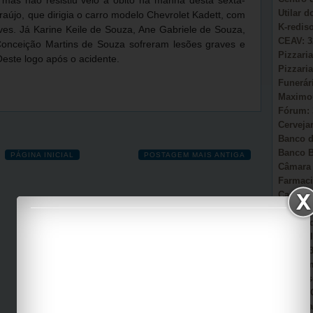
mas não resistiu veio a óbito na manhã desta sexta-
Utilar 
Araújo, que dirigia o carro modelo Chevrolet Kadett, com
K-redis
eves. Já Karine Keile de Souza, Ane Gabriele de Souza,
CEAV: 3
onceição Martins de Souza sofreram lesões graves e
Pizzaria
Oeste logo após o acidente.
Pizzaria
Funerár
Maximou
Fórum: 
Cervejar
Banco d
Banco B
PÁGINA INICIAL
POSTAGEM MAIS ANTIGA
Câmara 
Farmaci
Camacã:
Secretá
Sonho d
AmmC Il
CAPS: 3
Garagem
Auto Es
Viação 
Casa Pa