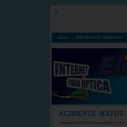
Início
HISTÓRIA DE CAMACAN
ACIDENTE MATOU 
Postado Por
Ericklys Coosta
Data
25.2.12