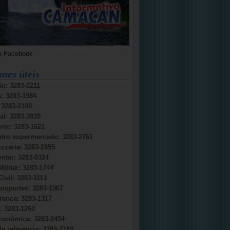
o Facebook
ones úteis
o: 3283-2211
s: 3283-1584
: 3283-2100
al: 3283-3835
nte: 3283-1621
ntro supermercado: 3283-2761
izzaria: 3283-2855
nter: 3283-0324
Militar: 3283-1744
Civil: 3283-1113
ansportes: 3283-1967
ranca: 3283-1317
 3283-1260
conômica: 3283-2454
e referencia: 3283-2789