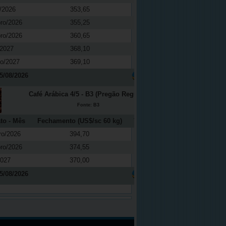
/2026
353,65
-0,37
ro/2026
355,25
-0,42
ro/2026
360,65
-0,29
/2027
368,10
-0,24
ro/2027
369,10
-0,77
5/08/2026
Café Arábica 4/5 - B3 (Pregão Regular)
Fonte: B3
to - Mês
Fechamento (US$/sc 60 kg)
Variação (%)
ro/2026
394,70
0,64
ro/2026
374,55
0,55
2027
370,00
0,14
5/08/2026