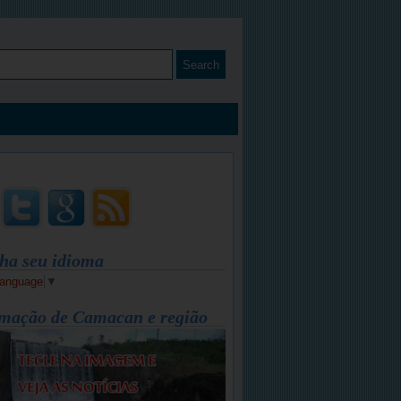
ha seu idioma
Language
▼
mação de Camacan e região