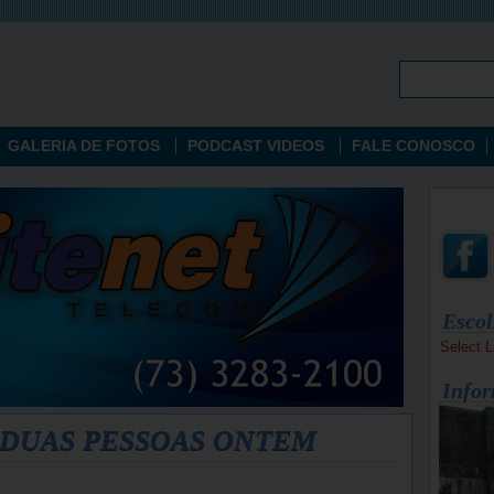
GALERIA DE FOTOS
PODCAST VIDEOS
FALE CONOSCO
Escol
Select 
Infor
DUAS PESSOAS ONTEM