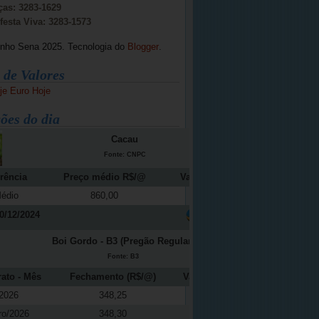
ças: 3283-1629
festa Viva: 3283-1573
inho Sena 2025. Tecnologia do
Blogger
.
 de Valores
je
Euro Hoje
ões do dia
Cacau
Fonte: CNPC
rência
Preço médio R$/@
Variação (%)
édio
860,00
-12,16
0/12/2024
Boi Gordo - B3 (Pregão Regular)
Fonte: B3
rato - Mês
Fechamento (R$/@)
Variação (%)
2026
348,25
0,48
ro/2026
348,30
0,30