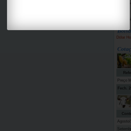
Bike Pe
Espaço 
Jab
Bolsa
Dólar Ho
Cotaç
Refe
Preço M
Fech. 2
Cont
Agosto/
Setemb