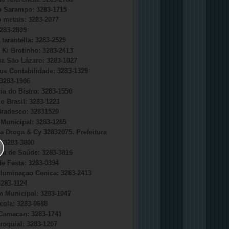
do Sarampo: 3283-1715
o metais: 3283-2077
283-2809
 tarantella: 3283-2529
 Ki Brotinho: 3283-2413
ia São Lázaro: 3283-1027
s Contabilidade: 3283-1329
3283-1906
ia do Bistro: 3283-1550
o Brasil: 3283-1221
radesco: 32831520
Municipal: 3283-1265
a Droga & Cy 32832075. Prefeitura
 3283-3800
ria de Saúde: 3283-3816
e Festa: 3283-0394
uminaçao Cenica: 3283-2413
283-1124
 Municipal: 3283-1047
cola: 3283-0688
Camacan: 3283-1741
roquial: 3283-1207