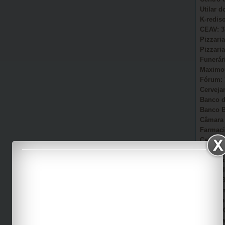
Utilar 
K-redis
CEAV: 3
Pizzaria
Pizzaria
Funerár
Maximou
Fórum: 
Cervejar
Banco d
Banco B
Câmara 
Farmaci
Camacã:
Secretá
Sonho d
AmmC Il
CAPS: 3
Garagem
Auto Es
Viação 
Casa Pa