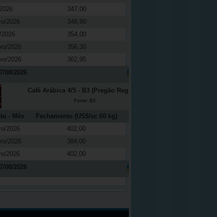
2026
347,00
-0,37
ro/2026
348,80
0,04
/2026
354,00
0,08
ro/2026
356,30
0,08
ro/2026
362,95
0,03
7/08/2026
Café Arábica 4/5 - B3 (Pregão Regular)
Fonte: B3
to - Mês
Fechamento (US$/sc 60 kg)
Variação (%)
ro/2026
402,00
2,68
ro/2026
384,00
2,94
ro/2026
402,00
2,68
7/08/2026