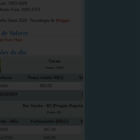
ças: 3283-1629
festa Viva: 3283-1573
inho Sena 2025. Tecnologia do
Blogger
.
 de Valores
je
Euro Hoje
ões do dia
Cacau
Fonte: CNPC
rência
Preço médio R$/@
Variação (%)
édio
860,00
-12,16
0/12/2024
Boi Gordo - B3 (Pregão Regular)
Fonte: B3
rato - Mês
Fechamento (R$/@)
Variação (%)
2026
347,00
-0,37
ro/2026
348,80
0,04