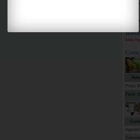
Bike Pe
Espaço 
Jab
Bolsa
Dólar Ho
Cotaç
Refe
Preço M
Fech. 2
Cont
Agosto/
Setemb