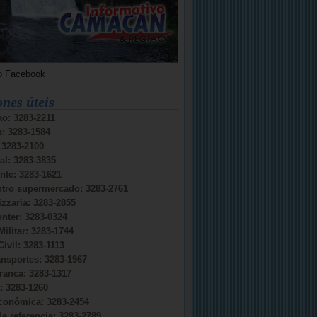
o Facebook
ones úteis
o: 3283-2211
s: 3283-1584
: 3283-2100
al: 3283-3835
nte: 3283-1621
ntro supermercado: 3283-2761
izzaria: 3283-2855
nter: 3283-0324
Militar: 3283-1744
Civil: 3283-1113
ansportes: 3283-1967
ranca: 3283-1317
 3283-1260
conômica: 3283-2454
e referencia: 3283-2789