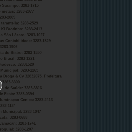
do Sarampo: 3283-1715
o metais: 3283-2077
283-2809
 tarantella: 3283-2529
 Ki Brotinho: 3283-2413
ia São Lázaro: 3283-1027
s Contabilidade: 3283-1329
3283-1906
ia do Bistro: 3283-1550
o Brasil: 3283-1221
radesco: 32831520
Municipal: 3283-1265
a Droga & Cy 32832075. Prefeitura
 3283-3800
ria de Saúde: 3283-3816
e Festa: 3283-0394
uminaçao Cenica: 3283-2413
283-1124
 Municipal: 3283-1047
cola: 3283-0688
Camacan: 3283-1741
roquial: 3283-1207