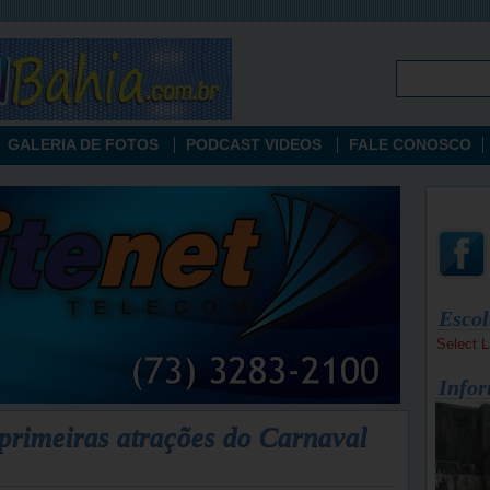
GALERIA DE FOTOS
PODCAST VIDEOS
FALE CONOSCO
Escol
Select 
Infor
primeiras atrações do Carnaval