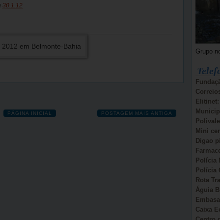
a
30.1.12
Grupo n
Telef
Fundaçã
Correio
Elitinet
Municip
PÁGINA INICIAL
POSTAGEM MAIS ANTIGA
Polivale
Mini ce
Digao p
Farmace
Polícia 
Polícia 
Rota Tr
Águia B
Embasa:
Caixa E
Centro d