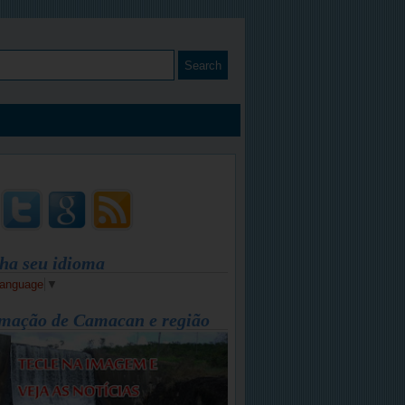
ha seu idioma
Language
▼
mação de Camacan e região